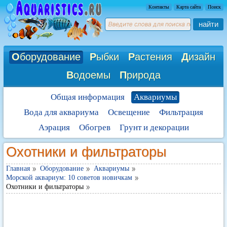
Контакты
Карта сайта
Поиск
найти
О
борудование
Р
ыбки
Р
астения
Д
изайн
В
одоемы
П
рирода
Общая информация
Аквариумы
Вода для аквариума
Освещение
Фильтрация
Аэрация
Обогрев
Грунт и декорации
Охотники и фильтраторы
Главная
Оборудование
Аквариумы
Морской аквариум: 10 советов новичкам
Охотники и фильтраторы