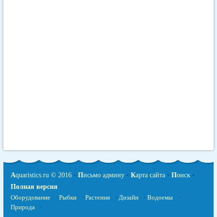
A
quaristics.ru © 2016
•
П
исьмо админу
•
К
арта сайта
•
П
оиск
•
Полная версия
Оборудование
·
Рыбки
·
Растения
·
Дизайн
·
Водоемы
·
Природа
·