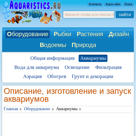
Контакты
Карта сайта
Поиск
найти
О
борудование
Р
ыбки
Р
астения
Д
изайн
В
одоемы
П
рирода
Общая информация
Аквариумы
Вода для аквариума
Освещение
Фильтрация
Аэрация
Обогрев
Грунт и декорации
Описание, изготовление и запуск
аквариумов
Главная
Оборудование
Аквариумы