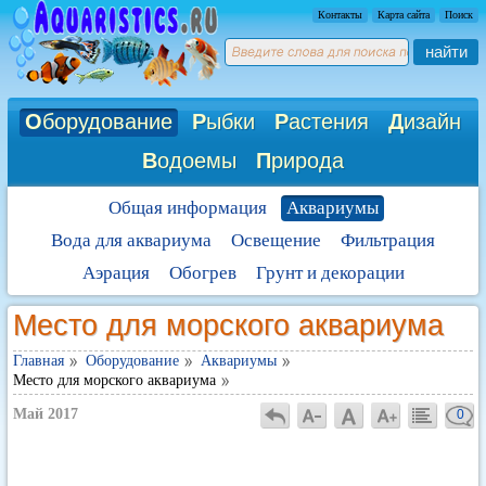
Контакты
Карта сайта
Поиск
найти
О
борудование
Р
ыбки
Р
астения
Д
изайн
В
одоемы
П
рирода
Общая информация
Аквариумы
Вода для аквариума
Освещение
Фильтрация
Аэрация
Обогрев
Грунт и декорации
Место для морского аквариума
Главная
Оборудование
Аквариумы
Место для морского аквариума
Май 2017
0