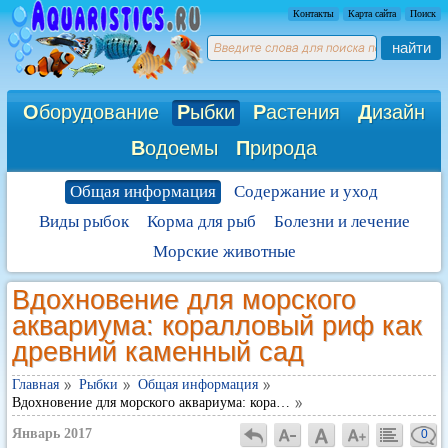
Контакты
Карта сайта
Поиск
найти
О
борудование
Р
ыбки
Р
астения
Д
изайн
В
одоемы
П
рирода
Общая информация
Содержание и уход
Виды рыбок
Корма для рыб
Болезни и лечение
Морские животные
Вдохновение для морского
аквариума: коралловый риф как
древний каменный сад
Главная
Рыбки
Общая информация
Вдохновение для морского аквариума: кора…
Январь 2017
0