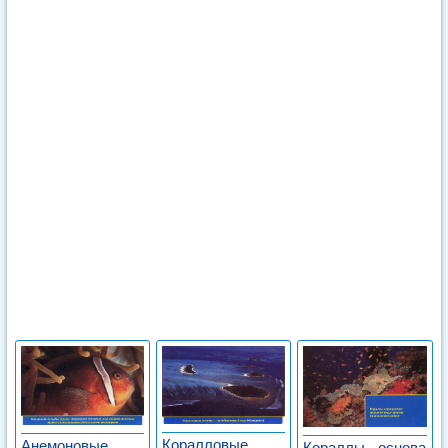
Коралловые
Анемоновые
Кораллы - основа