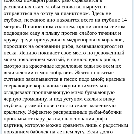
золотом помацентровых рыб скрывается в
расщелинах скал, чтобы снова вынырнуть и
отправиться на охоту за планктоном. Здесь не
глубоко, песчаное дно находится всего на глубине 14
метров. В напоенном солнцем, пронизанном светом
подводном саду я плыву против слабого течения и
кружу среди причудливых мадрепоровых кораллов,
поросших на основании рифа, возвышающегося из
песка. Лениво покидает свое место потревоженный
моим появлением желтый, в синюю вдоль рифа, я
смотрю на красочные коралловые сады во всем их
великолепии и многообразии. Желтополосатые
султанки закапываются в песок подо мной; красные
сверкающие коралловые окуни внимательно
оглядывают проплывающую мимо булькающую
черную громадину, и под уступом скалы я вижу
глубоко, у самой поверхности скалы маленькую
крылатку. Эффектно раскрашенные рыбы-бабочки
проплывают пару раз вдоль основания рифа —
картина, которую можно сравнить лишь с радостным
порханием бабочек на летнем лугу. Если долго