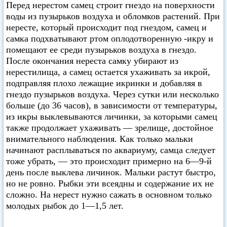
Перед нерестом самец строит гнездо на поверхности
воды из пузырьков воздуха и обломков растений. При
нересте, который происходит под гнездом, самец и
самка подхватывают ртом оплодотворенную -икру и
помещают ее среди пузырьков воздуха в гнездо.
После окончания нереста самку убирают из
нерестилища, а самец остается ухаживать за икрой,
подправляя плохо лежащие икринки и добавляя в
гнездо пузырьков воздуха. Через сутки или несколько
больше (до 36 часов), в зависимости от температуры,
из икры выклевываются личинки, за которыми самец
также продолжает ухаживать — зрелище, достойное
внимательного наблюдения. Как только мальки
начинают расплываться по аквариуму, самца следует
тоже убрать, — это происходит примерно на 6—9-й
день после выклева личинок. Мальки растут быстро,
но не ровно. Рыбки эти всеядны и содержание их не
сложно. На нерест нужно сажать в основном только
молодых рыбок до 1—1,5 лет.