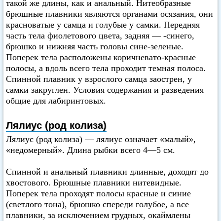
такой же длины, как и анальный. Нитеобразные
брюшные плавники являются органами осязания, они
красноватые у самца и голубые у самки. Передняя
часть тела фиолетового цвета, задняя — -синего,
брюшко и нижняя часть головы сине-зеленые.
Поперек тела расположены коричневато-красные
полосы, а вдоль всего тела проходит темная полоса.
Спинной плавник у взрослого самца заострен, у
самки закруглен. Условия содержания и разведения
общие для лабиринтовых.
Лялиус (род колиза)
Лялиус (род колиза) — лялиус означает «малый»,
«недомерный». Длина рыбки всего 4—5 см.
Спинной и анальный плавники длинные, доходят до
хвостового. Брюшные плавники нитевидные.
Поперек тела проходят полосы красные и синие
(светлого тона), брюшко спереди голубое, а все
плавники, за исключением грудных, окаймлены