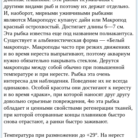
другими видами рыб и поэтому их держат отдельно.
И, наоборот, мирными уживчивыми рыбками
являются Макроподус купанус дайи или Макропод
красный острохвостый. Достигает длины 6—7 см.
Эта рыбка известна еще под названием полиакантуса.
Существует и альбинистическая форма — «Белый
макропод». Макроподы часто при резких движениях
и во время нереста выпрыгивают, поэтому аквариум
нужно обязательно накрывать стеклом. Дерутся
макроподы между собой обычно при повышенной
температуре и при нересте. Рыбка эта очень
интересна для наблюдения. Поведение их не всегда
одинаково. Особой красоты они достигают к нересту
и во время «драки», при которой наносят друг другу
довольно серьезные повреждения, 4ю эта рыбка
обладает и ценными свойствами регенерации тканей,
при которой оторванные концы плавников быстро
снова отрастают, а ранки быстро заживают.
Температура при размножении до +29°. На нерест