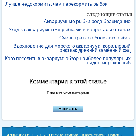
Лучше недокормить, чем перекормить рыбок
СЛЕДУЮЩИЕ СТАТЬИ
Аквариумные рыбки рода брахиданио
Уход за аквариумными рыбками в вопросах и ответах
Очень кратко о болезнях рыбок
Вдохновение для морского аквариума: коралловый
риф как древний каменный сад
Кого поселить в аквариум: обзор наиболее популярных
видов морских рыб
Комментарии к этой статье
Еще нет комментариев
A
quaristics.ru © 2016
•
П
исьмо админу
•
К
арта сайта
•
П
оиск
•