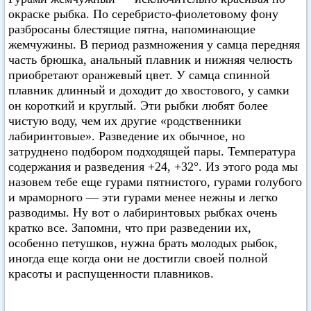
окраске рыбка. По серебристо-фиолетовому фону
разбросаны блестящие пятна, напоминающие
жемчужины. В период размножения у самца передняя
часть брюшка, анальный плавник и нижняя челюсть
приобретают оранжевый цвет. У самца спинной
плавник длинный и доходит до хвостового, у самки
он короткий и круглый. Эти рыбки любят более
чистую воду, чем их другие «родственники
лабиринтовые». Разведение их обычное, но
затруднено подбором подходящей пары. Температура
содержания и разведения +24, +32°. Из этого рода мы
назовем тебе еще гурами пятнистого, гурами голубого
и мраморного — эти гурами менее нежны и легко
разводимы. Ну вот о лабиринтовых рыбках очень
кратко все. Запомни, что при разведении их,
особенно петушков, нужна брать молодых рыбок,
иногда еще когда они не достигли своей полной
красоты и распущенности плавников.