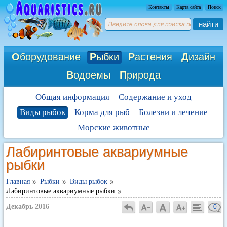
Контакты
Карта сайта
Поиск
найти
О
борудование
Р
ыбки
Р
астения
Д
изайн
В
одоемы
П
рирода
Общая информация
Содержание и уход
Виды рыбок
Корма для рыб
Болезни и лечение
Морские животные
Лабиринтовые аквариумные
рыбки
Главная
Рыбки
Виды рыбок
Лабиринтовые аквариумные рыбки
Декабрь 2016
0