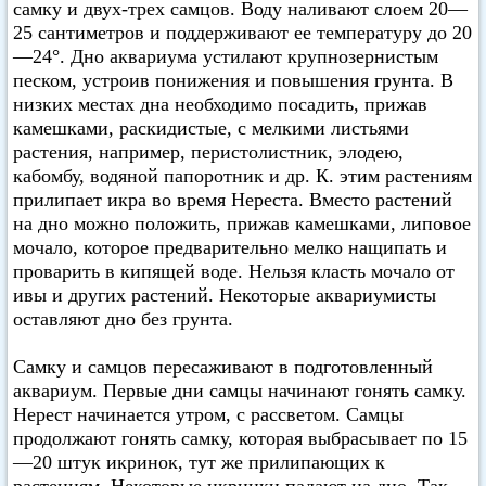
самку и двух-трех самцов. Воду наливают слоем 20—
25 сантиметров и поддерживают ее температуру до 20
—24°. Дно аквариума устилают крупнозернистым
песком, устроив понижения и повышения грунта. В
низких местах дна необходимо посадить, прижав
камешками, раскидистые, с мелкими листьями
растения, например, перистолистник, элодею,
кабомбу, водяной папоротник и др. К. этим растениям
прилипает икра во время Нереста. Вместо растений
на дно можно положить, прижав камешками, липовое
мочало, которое предварительно мелко нащипать и
проварить в кипящей воде. Нельзя класть мочало от
ивы и других растений. Некоторые аквариумисты
оставляют дно без грунта.
Самку и самцов пересаживают в подготовленный
аквариум. Первые дни самцы начинают гонять самку.
Нерест начинается утром, с рассветом. Самцы
продолжают гонять самку, которая выбрасывает по 15
—20 штук икринок, тут же прилипающих к