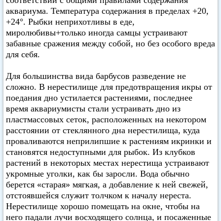
соответствии с общими правилами содержания
аквариума. Температура содержания в пределах +20,
+24°. Рыбки неприхотливы в еде,
миролюбивы+только иногда самцы устраивают
забавные сражения между собой, но без особого вреда
для себя.
Для большинства вида барбусов разведение не
сложно. В нерестилище для предотвращения икры от
поедания дно устилается растениями, последнее
время аквариумисты стали устраивать дно из
пластмассовых сеток, расположенных на некотором
расстоянии от стеклянного дна нерестилища, куда
проваливаются неприлипшие к растениям икринки и
становятся недоступными для рыбок. Из клубков
растений в некоторых местах нерестища устраивают
укромные уголки, как бы заросли. Вода обычно
берется «старая» мягкая, а добавление к ней свежей,
отстоявшейся служит толчком к началу нереста.
Нерестилище хорошо помещать на окне, чтобы на
него падали лучи восходящего солнца, и посаженные