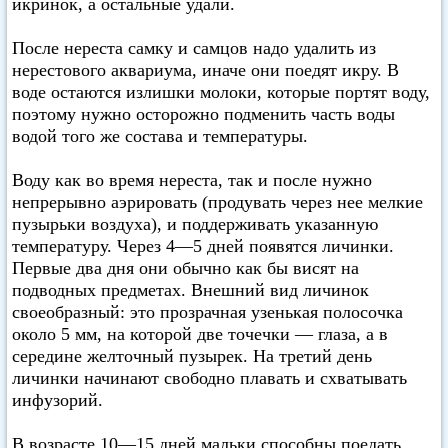
икринок, а остальные удали.
После нереста самку и самцов надо удалить из
нерестового аквариума, иначе они поедят икру. В
воде остаются излишки молоки, которые портят воду,
поэтому нужно осторожно подменить часть воды
водой того же состава и температуры.
Воду как во время нереста, так и после нужно
непрерывно аэрировать (продувать через нее мелкие
пузырьки воздуха), и поддерживать указанную
температуру. Через 4—5 дней появятся личинки.
Первые два дня они обычно как бы висят на
подводных предметах. Внешний вид личинок
своеобразный: это прозрачная узенькая полосочка
около 5 мм, на которой две точечки — глаза, а в
середине желточный пузырек. На третий день
личинки начинают свободно плавать и схватывать
инфузорий.
В возрасте 10—15 дней мальки способны поедать