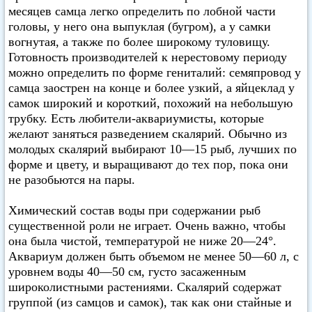
месяцев самца легко определить по лобной части
головы, у него она выпуклая (бугром), а у самки
вогнутая, а также по более широкому туловищу.
Готовность производителей к нерестовому периоду
можно определить по форме гениталий: семяпровод у
самца заострен на конце и более узкий, а яйцеклад у
самок широкий и короткий, похожий на небольшую
трубку. Есть любители-аквариумисты, которые
желают заняться разведением скалярий. Обычно из
молодых скалярий выбирают 10—15 рыб, лучших по
форме и цвету, и выращивают до тех пор, пока они
не разобьются на пары.
Химический состав воды при содержании рыб
существенной роли не играет. Очень важно, чтобы
она была чистой, температурой не ниже 20—24°.
Аквариум должен быть объемом не менее 50—60 л, с
уровнем воды 40—50 см, густо засаженным
широколистными растениями. Скалярий содержат
группой (из самцов и самок), так как они стайные и