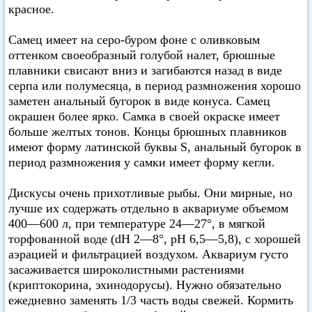
красное.
Самец имеет на серо-буром фоне с оливковым
оттенком своеобразный голубой налет, брюшные
плавники свисают вниз и загибаются назад в виде
серпа или полумесяца, в период размножения хорошо
заметен анальный бугорок в виде конуса. Самец
окрашен более ярко. Самка в своей окраске имеет
больше желтых тонов. Концы брюшных плавников
имеют форму латинской буквы S, анальный бугорок в
период размножения у самки имеет форму кегли.
Дискусы очень прихотливые рыбы. Они мирные, но
лучше их содержать отдельно в аквариуме объемом
400—600 л, при температуре 24—27°, в мягкой
торфованной воде (dH 2—8°, pH 6,5—5,8), с хорошей
аэрацией и фильтрацией воздухом. Аквариум густо
засаживается широколистными растениями
(криптокорина, эхинодорусы). Нужно обязательно
ежедневно заменять 1/3 часть воды свежей. Кормить