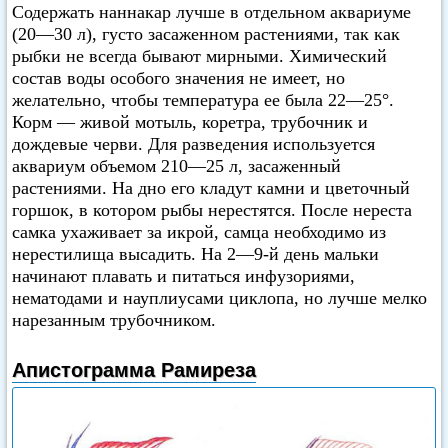
Содержать наннакар лучше в отдельном аквариуме
(20—30 л), густо засаженном растениями, так как
рыбки не всегда бывают мирными. Химический
состав воды особого значения не имеет, но
желательно, чтобы температура ее была 22—25°.
Корм — живой мотыль, коретра, трубочник и
дождевые черви. Для разведения используется
аквариум объемом 210—25 л, засаженный
растениями. На дно его кладут камни и цветочный
горшок, в котором рыбы нерестятся. После нереста
самка ухаживает за икрой, самца необходимо из
нерестилища высадить. На 2—9-й день мальки
начинают плавать и питаться инфузориями,
нематодами и науплиусами циклопа, но лучше мелко
нарезанным трубочником.
Апистограмма Рамиреза