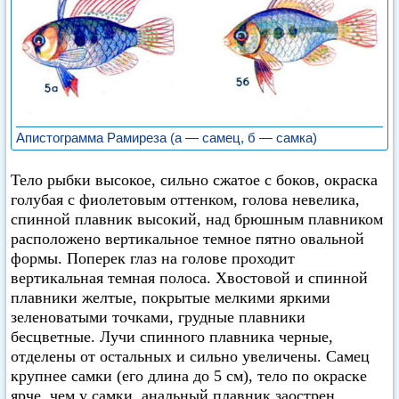
Апистограмма Рамиреза (а — самец, б — самка)
Тело рыбки высокое, сильно сжатое с боков, окраска
голубая с фиолетовым оттенком, голова невелика,
спинной плавник высокий, над брюшным плавником
расположено вертикальное темное пятно овальной
формы. Поперек глаз на голове проходит
вертикальная темная полоса. Хвостовой и спинной
плавники желтые, покрытые мелкими яркими
зеленоватыми точками, грудные плавники
бесцветные. Лучи спинного плавника черные,
отделены от остальных и сильно увеличены. Самец
крупнее самки (его длина до 5 см), тело по окраске
ярче, чем у самки, анальный плавник заострен,