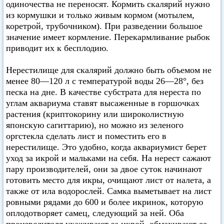
одиночества не переносят. Кормить скалярий нужно
из кормушки и только живым кормом (мотылем,
коретрой, трубочником). При разведении большое
значение имеет кормление. Перекармливание рыбок
приводит их к бесплодию.
Нерестилище для скалярий должно быть объемом не
менее 80—120 л с температурой воды 26—28°, без
песка на дне. В качестве субстрата для нереста по
углам аквариума ставят высаженные в горшочках
растения (криптокорину или широколистную
японскую сагиттарию), но можно из зеленого
оргстекла сделать лист и поместить его в
нерестилище. Это удобно, когда аквариумист берет
уход за икрой и мальками на себя. На нерест сажают
пару производителей, они за двое суток начинают
готовить место для икры, очищают лист от налета, а
также от ила водорослей. Самка выметывает на лист
ровными рядами до 600 и более икринок, которую
оплодотворяет самец, следующий за ней. Оба