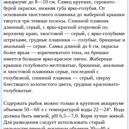
аквариуме до 8—10 см. Самец крупнее, серовато-
бурой окраски, нижняя губа ярко-голубая. От
основания хвостового плавника до жаберной крышки
тянутся три темные полосы. Спинной плавник
длинный, серый, с ярко-красной оторочкой по
верхнему краю, хвостовой — серый, с ярко-голубыми
штрихами, грудные плавники — голубые, брюшные и
анальный — серые. Самка длиной до 6 см, окраска
более яркая — коричневатого тона, на брюшке
имеется большое ярко-красное пятно. Жаберные
крышки голубовато-желтоватые, брюшные, анальные
и хвостовой плавники серые, последний с
голубизной, спинной плавник — серый, сверху
блестящего золотистого цвета, грудные красновато-
голубоватые.
Содержать рыбок можно только в крупном аквариуме
объемом 50—60 л с температурой воды 22—24°. Вода
должна быть мягкой, pH 6,5—7,0. Корм лучше живой.
Для разведения следует использовать старый
цельностеклянный аквариум объемом 30—40 л,