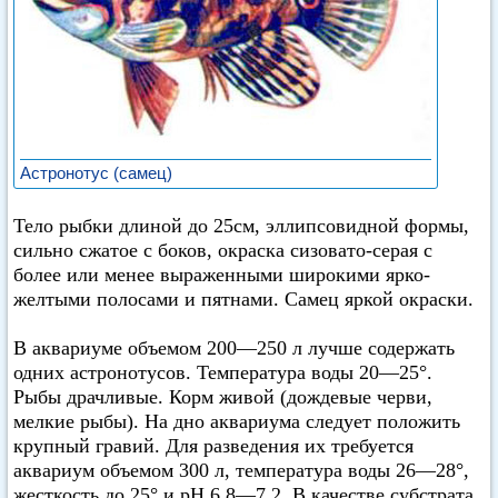
Астронотус (самец)
Тело рыбки длиной до 25см, эллипсовидной формы,
сильно сжатое с боков, окраска сизовато-серая с
более или менее выраженными широкими ярко-
желтыми полосами и пятнами. Самец яркой окраски.
В аквариуме объемом 200—250 л лучше содержать
одних астронотусов. Температура воды 20—25°.
Рыбы драчливые. Корм живой (дождевые черви,
мелкие рыбы). На дно аквариума следует положить
крупный гравий. Для разведения их требуется
аквариум объемом 300 л, температура воды 26—28°,
жесткость до 25° и pH 6,8—7,2. В качестве субстрата