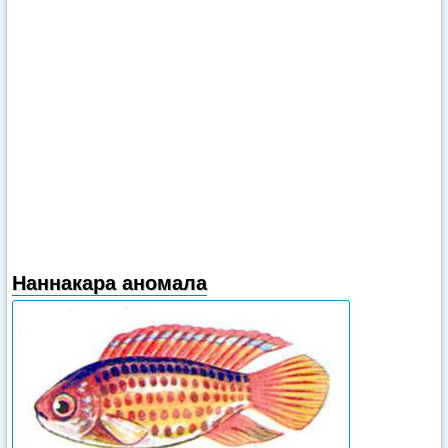
Наннакара аномала