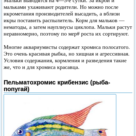
Мальки выводятся на 4—5-е сутки. За икрой и
мальками ухаживают родители. Но можно после
икрометания производителей высадить, а вблизи
икры поставить распылитель. Корм для мальков —
нематоды, а затем науплиусы циклопа. Мальки растут
неравномерно, поэтому по мер# роста их сортируют.
Многие аквариумисты содержат хромиса полосатого.
Это очень красивая рыбка, но хищная и агрессивная.
Условия содержания, кормления и разведения такие
же, что и для хромиса красавца.
Пельматохромис крибензис (рыба-
попугай)