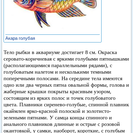
Акара голубая
Тело рыбки в аквариуме достигает 8 см. Окраска
серовато-коричневая с яркими голубыми пятнышками
(располагающимися параллельными рядами), с
голубоватым налетом и несколькими темными
поперечными полосами. На середине тела имеются
одно или два черных пятна овальной формы, голова и
жаберные крышки покрыты красивым узором,
состоящим из ярких полос и точек голубоватого
цвета. Плавники сиренево-голубые, спинной плавник
окаймлен ярко-красной полоской и золотисто-
зелеными пятнами. У самца концы спинного и
анального плавников длинные и острые с розовой
окантовкой, у самки, наоборот, короткие, с голубым