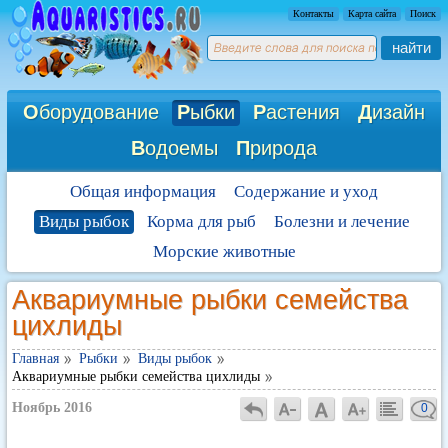
Контакты
Карта сайта
Поиск
найти
О
борудование
Р
ыбки
Р
астения
Д
изайн
В
одоемы
П
рирода
Общая информация
Содержание и уход
Виды рыбок
Корма для рыб
Болезни и лечение
Морские животные
Аквариумные рыбки семейства
цихлиды
Главная
Рыбки
Виды рыбок
Аквариумные рыбки семейства цихлиды
Ноябрь 2016
0