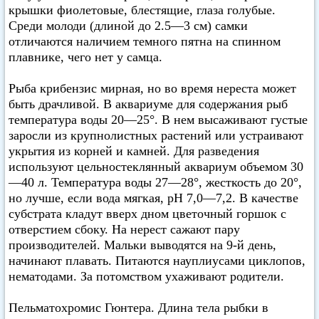
крышки фиолетовые, блестящие, глаза голубые.
Среди молоди (длиной до 2.5—3 см) самки
отличаются наличием темного пятна на спинном
плавнике, чего нет у самца.
Рыба крибензис мирная, но во время нереста может
быть драчливой. В аквариуме для содержания рыб
температура воды 20—25°. В нем высаживают густые
заросли из крупнолистных растений или устраивают
укрытия из корней и камней. Для разведения
используют цельностеклянный аквариум объемом 30
—40 л. Температура воды 27—28°, жесткость до 20°,
но лучше, если вода мягкая, pH 7,0—7,2. В качестве
субстрата кладут вверх дном цветочный горшок с
отверстием сбоку. На нерест сажают пару
производителей. Мальки выводятся на 9-й день,
начинают плавать. Питаются науплиусами циклопов,
нематодами. За потомством ухаживают родители.
Пельматохромис Гюнтера. Длина тела рыбки в