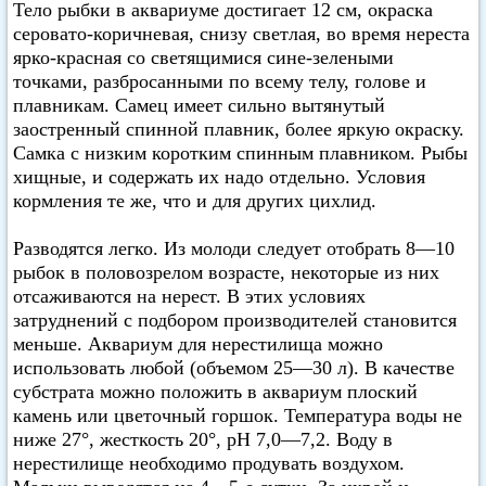
Тело рыбки в аквариуме достигает 12 см, окраска
серовато-коричневая, снизу светлая, во время нереста
ярко-красная со светящимися сине-зелеными
точками, разбросанными по всему телу, голове и
плавникам. Самец имеет сильно вытянутый
заостренный спинной плавник, более яркую окраску.
Самка с низким коротким спинным плавником. Рыбы
хищные, и содержать их надо отдельно. Условия
кормления те же, что и для других цихлид.
Разводятся легко. Из молоди следует отобрать 8—10
рыбок в половозрелом возрасте, некоторые из них
отсаживаются на нерест. В этих условиях
затруднений с подбором производителей становится
меньше. Аквариум для нерестилища можно
использовать любой (объемом 25—30 л). В качестве
субстрата можно положить в аквариум плоский
камень или цветочный горшок. Температура воды не
ниже 27°, жесткость 20°, pH 7,0—7,2. Воду в
нерестилище необходимо продувать воздухом.