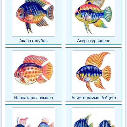
Акара голубая
Акара курвицепс
Наннакара аномала
Апистограмма Рейцига