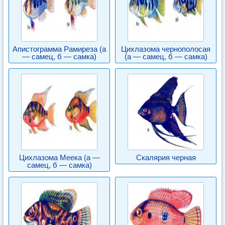
Апистограмма Рамиреза (а
Цихлазома чернополосая
— самец, б — самка)
(а — самец, б — самка)
Цихлазома Меека (а —
Скалярия черная
самец, б — самка)