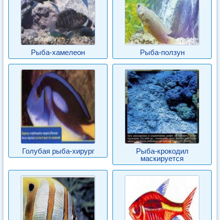
Рыба-хамелеон
Рыба-ползун
Голубая рыба-хирург
Рыба-крокодил
маскируется