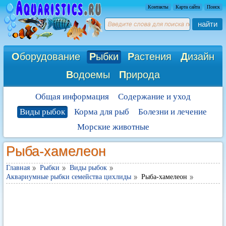
Контакты
Карта сайта
Поиск
найти
О
борудование
Р
ыбки
Р
астения
Д
изайн
В
одоемы
П
рирода
Общая информация
Содержание и уход
Виды рыбок
Корма для рыб
Болезни и лечение
Морские животные
Рыба-хамелеон
Главная
Рыбки
Виды рыбок
Аквариумные рыбки семейства цихлиды
Рыба-хамелеон