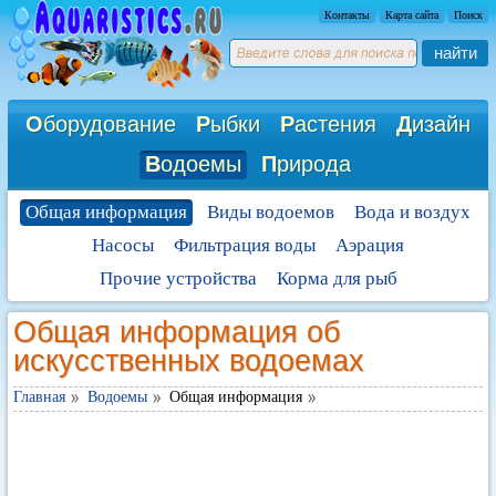
Контакты
Карта сайта
Поиск
найти
О
борудование
Р
ыбки
Р
астения
Д
изайн
В
одоемы
П
рирода
Общая информация
Виды водоемов
Вода и воздух
Насосы
Фильтрация воды
Аэрация
Прочие устройства
Корма для рыб
Общая информация об
искусственных водоемах
Главная
Водоемы
Общая информация