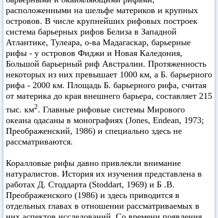
расположенными на шельфе материков и крупных
островов. В числе крупнейших рифовых построек
система барьерных рифов Белиза в Западной
Атлантике, Тулеара, о-ва Мадагаскар, барьерные
рифы - у островов Фиджи и Новая Каледония,
Большой барьерный риф Австралии. Протяженность
некоторых из них превышает 1000 км, а Б. барьерного
рифа - 2000 км. Площадь Б. барьерного рифа, считая
от материка до края внешнего барьера, составляет 215
2
тыс. км
. Главные рифовые системы Мирового
океана одасаны в монографиях (Jones, Endean, 1973;
Преображенский, 1986) и специально здесь не
рассматриваются.
Коралловые рифы давно привлекли внимание
натуралистов. История их изучения представлена в
работах Д. Стоддарта (Stoddart, 1969) и Б .В.
Преображенского (1986) и здесь приводится в
отдельных главах в отношении рассматриваемых в
них аспектов исследований. Со времени появления