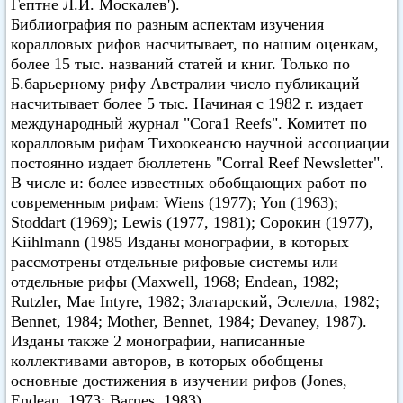
Гептне Л.И. Москалев').
Библиография по разным аспектам изучения
коралловых рифов насчитывает, по нашим оценкам,
более 15 тыс. названий статей и книг. Только по
Б.барьерному рифу Австралии число публикаций
насчитывает более 5 тыс. Начиная с 1982 г. издает
международный журнал "Сога1 Reefs". Комитет по
коралловым рифам Тихоокеансю научной ассоциации
постоянно издает бюллетень "Corral Reef Newsletter".
В числе и: более известных обобщающих работ по
современным рифам: Wiens (1977); Yon (1963);
Stoddart (1969); Lewis (1977, 1981); Сорокин (1977),
Kiihlmann (1985 Изданы монографии, в которых
рассмотрены отдельные рифовые системы или
отдельные рифы (Maxwell, 1968; Endean, 1982;
Rutzler, Мае Intyre, 1982; Златарский, Эслелла, 1982;
Bennet, 1984; Mother, Bennet, 1984; Devaney, 1987).
Изданы также 2 монографии, написанные
коллективами авторов, в которых обобщены
основные достижения в изучении рифов (Jones,
Endean, 1973; Barnes, 1983).