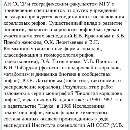
АН СССР и географическим факультетом МГУ с
привлечение специалистов из других учреждений
регулярно проводятся экспедиционные исследования
коралловых рифов. Существенный вклад в развитие
биологии, экологии и хорологии рифов был сделан
участниками этих экспедиций Е.В. Красновым и Б.В.
Преобр женским, О.К. Леонтьевым и В.Н.
Космыниным (жизненные формы кораллов,
классификация и геоморфология рифов,
палеоэкология), Э.А. Титляновым, М.В. Проппс и
В.И. Чабарджи (фотосинтез водорослей и кораллов,
метаболизм и динамика биогена в сообществах
рифов), Ю.Я. Латыповым (зообентос, таксономия и
распределение кораллов). Результаты этих работ
изложены в серии монографий "Биология коралловь
рифов", изданных во Владивостоке в 1980-1982 гг. и
в издательстве "Наука" в 1980 Исследования
планктона рифов, микрофлоры и химического
состава донных осадков производились в ряде
экспедиций Института океанологии АН СССР (М.В.