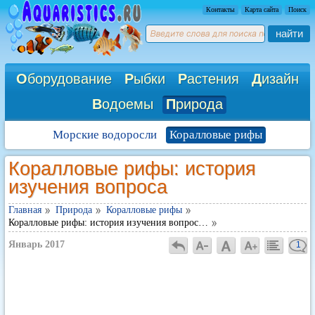
Контакты
Карта сайта
Поиск
найти
О
борудование
Р
ыбки
Р
астения
Д
изайн
В
одоемы
П
рирода
Морские водоросли
Коралловые рифы
Коралловые рифы: история
изучения вопроса
Главная
Природа
Коралловые рифы
Коралловые рифы: история изучения вопрос…
Январь 2017
1