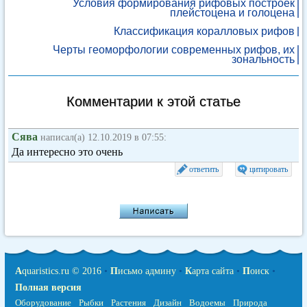
Условия формирования рифовых построек
плейстоцена и голоцена
Классификация коралловых рифов
Черты геоморфологии современных рифов, их
зональность
Комментарии к этой статье
Сява
написал(а) 12.10.2019 в 07:55:
Да интересно это очень
ответить
цитировать
A
quaristics.ru © 2016
•
П
исьмо админу
•
К
арта сайта
•
П
оиск
•
Полная версия
Оборудование
Рыбки
Растения
Дизайн
Водоемы
Природа