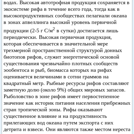
водах. Высокая автотрофная продукция сохраняется в
экосистеме рифа в течение всего года, тогда как в
высокопродуктивных сообществах пелагиали океана
в зонах апвеллинга высокий уровень первичной
2
продукции (2-5 г С/м
в сутки) достигается лишь
периодически. Высокая первичная продукция,
которая обеспечивается в значительной мере
трехмерной пространственной структурой донных
биотопов рифов, служит энергетической основой
существования чрезвычайно плотных сообществ
эообентоса и рыб, биомасса которых на рифах
оценивается величинами в сотни граммов на
квадратный метр. Рыбные ресурсы рифов составляют
заметную долю (около 9%) общих мировых запасов.
Рыболовство в зоне рифов имеет первостепенное
значение как историк питания населения прибрежных
стран тропической зоны. Рифы оказывают
существенное влияние и на продуктивность
прилегающих вод океана путем экспорта с них
детрита и взвеси. Они являются также местом нереста