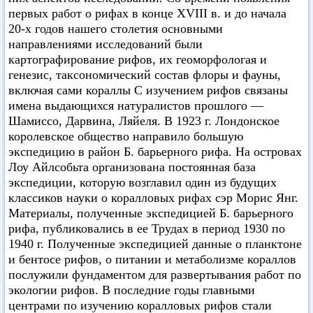
первых работ о рифах в конце XVIII в. и до начала
20-х годов нашего столетия основными
направлениями исследований были
картографирование рифов, их геоморфологая и
генезис, таксономический состав флоры и фауны,
включая сами кораллы С изучением рифов связаны
имена выдающихся натуралистов прошлого —
Шамиссо, Дарвина, Ляйеля. В 1923 г. Лондонское
королевское общество направило большую
экспедицию в район Б. барьерного рифа. На островах
Лоу Айлсобьта организована постоянная база
экспедиции, которую возглавил один из будущих
классиков науки о коралловых рифах сэр Морис Янг.
Материалы, полученные экспедицией Б. барьерного
рифа, публиковались в ее Трудах в период 1930 по
1940 г. Полученные экспедицией данные о планктоне
и бентосе рифов, о питании и метаболизме кораллов
послужили фундаментом для развертывания работ по
экологии рифов. В последние годы главными
центрами по изучению коралловых рифов стали