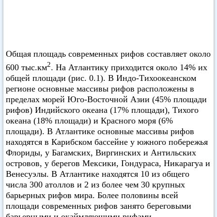
Общая площадь современных рифов составляет около
2
600 тыс.км
. На Атлантику приходится около 14% их
общей площади (рис. 0.1). В Индо-Тихоокеанском
регионе основные массивы рифов расположены в
пределах морей Юго-Восточной Азии (45% площади
рифов) Индийского океана (17% площади), Тихого
океана (18% площади) и Красного моря (6%
площади). В Атлантике основные массивы рифов
находятся в Карибском бассейне у южного побережья
Флориды, у Багамских, Виргинских и Антильских
островов, у берегов Мексики, Гондураса, Никарагуа и
Венесуэлы. В Атлантике находятся 10 из общего
числа 300 атоллов и 2 из более чем 30 крупных
барьерных рифов мира. Более половины всей
площади современных рифов занято береговыми
барьерными и окаймляющими рифами,