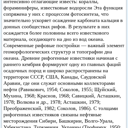
интенсивно отлагающие известь: кораллы,
фораминиферы, известковые водоросли Эта функция
сопряжена у них с процессом фотосинтеза, что
значительно ускоряет осаждение карбоната кальция в
донных сообществах рифов. В результате в них
осаждается более половины всего известкового
материала, оседающего на дно из вод океана.
Современные рифовые постройки — важный элемент
геоморфологических структур и топографии дна
океана. Древние рифогенные известняки начиная с
раннего кембрия формируют одну из главных фаций
осадочных пород и широко распространены на
территорои СССР, США, Канады, Саудовской
Аравии, где они служат основными коллекторами
нефти (Равикович, 1954; Соколов, 1955; Щуйский,
Мухина, 1968; Краснов, 1968; Савицкий, Асташкин,
1978; Волкова и др., 1978; Асташкин, 1979;
Преображенский, 1982; Соколов, 1986). С толщами
рифогенных известняков связаны нефтяные
месторождения Сибири, Башкирии, Волго-Урала,
Узбекистана, Туркмении, Украины (Трофимук, 1950;