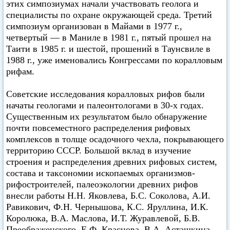
этих симпозиумах начали участвовать геолога и
специалисты по охране окружающей среда. Третий
симпозиум организован в Майами в 1977 г.,
четвертый — в Маниле в 1981 г., пятый прошел на
Таити в 1985 г. и шестой, прошений в Таунсвиле в
1988 г., уже именовались Конгрессами по коралловым
рифам.
Советские исследования коралловых рифов были
начаты геологами и палеонтологами в 30-х годах.
Существенным их результатом было обнаружение
почти повсеместного распределения рифовых
комплексов в толще осадочного чехла, покрывающего
территорию СССР. Большой вклад в изучение
строения и распределения древних рифовых систем,
состава и таксономии ископаемых организмов-
рифостроителей, палеоэкологии древних рифов
внесли работы Н.Н. Яковлева, Б.С. Соколова, А.И.
Равикович, Ф.Н. Чернышова, К.С. Яруллина, И.К.
Королюка, В.А. Маслова, И.Т. Журавлевой, Б.В.
Преображенского, Е.Ф. Краснова, В.А. Асташкина,