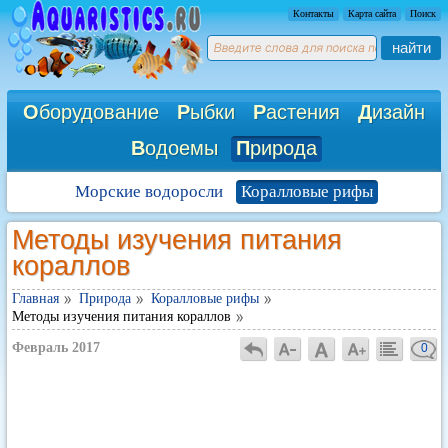
Контакты
Карта сайта
Поиск
найти
О
борудование
Р
ыбки
Р
астения
Д
изайн
В
одоемы
П
рирода
Морские водоросли
Коралловые рифы
Методы изучения питания
кораллов
Главная
Природа
Коралловые рифы
Методы изучения питания кораллов
Февраль 2017
0