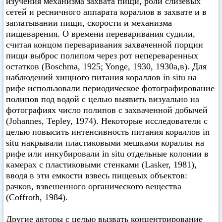
изучения механизма захвата пищи, роли слизевых
сетей и ресничного аппарата кораллов в захвате и в
заглатывании пищи, скорости и механизма
пищеварения. О времени переваривания судили,
считая концом переваривания захваченной порции
пищи выброс полипом через рот непереваренных
остатков (Boschma, 1925; Yonge, 1930, 1930а,в). Для
наблюдений хищного питания кораллов in situ на
рифе использовали периодическое фотографирование
полипов под водой с целью выявить визуально на
фотографиях число полипов с захваченной добычей
(Johannes, Tepley, 1974). Некоторые исследователи с
целью повысить интенсивность питания кораллов in
situ накрывали пластиковыми мешками кораллы на
рифе или инкубировали in situ отдельные колонии в
камерах с пластиковыми стенками (Lasker, 1981),
вводя в эти емкости взвесь пищевых объектов:
рачков, взвешенного органического вещества
(Coffroth, 1984).
Другие авторы с целью вызвать концентрирование