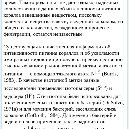
время. Такого рода опыт не дает, однако, надёжных
количественных данных об интенсивности питания
коралла взвешенным веществом, поскольку
количество вещества взвеси, съеденной кораллом, из
общего ее количества, осажденного в процессе
фильтрации, остается неизвестным.
Существующая количественная информация об
интенсивности питания кораллов и об усвояемости
ими разных видов пищи получена преимущественно
с использованием радиоизотопной метки, а азотного
1 5
питания — с помощью тяжелого азота N
(Burris,
1983). В качестве изотопной метки разные
3 5
исследователи применяли изотопы серы (S
) и
3
водорода (Н
). Эти изотопы были использованы для
получения меченых планктонных бактерий (Di Salvo,
1971а) и для мечения бактерий, заселяющих слизь
кораллов (Coffroth, 1984). Для мечения бактерий в
воде и в слизи применяли также радиоизотоп
1 4