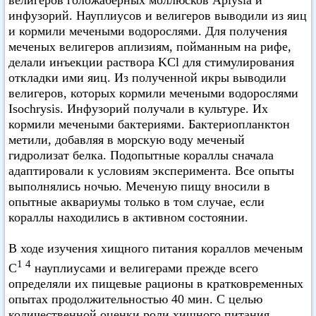
велигеров голожаберных моллюсков Aplysia и
инфузорий. Науплиусов и велигеров выводили из яиц
и кормили мечеными водорослями. Для получения
меченых велигеров аплизиям, пойманным на рифе,
делали инъекции раствора KCl для стимулирования
откладки ими яиц. Из полученной икры выводили
велигеров, которых кормили мечеными водорослями
Isochrysis. Инфузорий получали в культуре. Их
кормили мечеными бактериями. Бактериопланктон
метили, добавляя в морскую воду меченый
гидролизат белка. Подопытные кораллы сначала
адаптировали к условиям эксперимента. Все опыты
выполнялись ночью. Меченую пищу вносили в
опытные аквариумы только в том случае, если
кораллы находились в активном состоянии.
В ходе изучения хищного питания кораллов меченым
1 4
С
науплиусами и велигерами прежде всего
определяли их пищевые рационы в кратковременных
опытах продолжительностью 40 мин. С целью
количественной оценки роли хищного питания