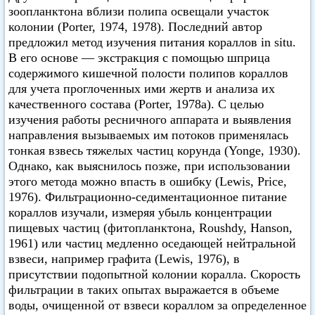
зоопланктона вблизи полипа освещали участок
колонии (Porter, 1974, 1978). Последний автор
предложил метод изучения питания кораллов in situ.
В его основе — экстракция с помощью шприца
содержимого кишечной полости полипов кораллов
для учета проглоченных ими жертв и анализа их
качественного состава (Porter, 1978а). С целью
изучения работы ресничного аппарата и выявления
направления вызываемых им потоков применялась
тонкая взвесь тяжелых частиц корунда (Yonge, 1930).
Однако, как выяснилось позже, при использовании
этого метода можно впасть в ошибку (Lewis, Price,
1976). Фильтрационно-седиментационное питание
кораллов изучали, измеряя убыль концентрации
пищевых частиц (фитопланктона, Roushdy, Hanson,
1961) или частиц медленно оседающей нейтральной
взвеси, например графита (Lewis, 1976), в
присутствии подопытной колонии коралла. Скорость
фильтрации в таких опытах выражается в объеме
воды, очищенной от взвеси кораллом за определенное