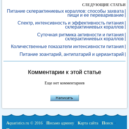
СЛЕДУЮЩИЕ СТАТЬИ
Питание склерактиниевых кораллов: способы захвата
пищи и ее переваривание
Спектр, интенсивность и эффективность питания
склерактиниевых кораллов
Суточная ритмика активности и питания
склерактиниевых кораллов
Количественные показатели интенсивности питания
Питание зоантарий, антипатарий и цериантарий
Комментарии к этой статье
Еще нет комментариев
A
quaristics.ru © 2016
•
П
исьмо админу
•
К
арта сайта
•
П
оиск
•