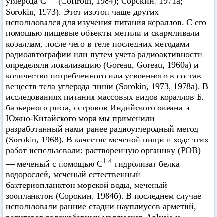
углерода C
(Coffroth, 1984); Сорокин, 1971а;
Sorokin, 1973). Этот изотоп чаще других
использовался для изучения питания кораллов. С его
помощью пищевые объекты метили и скармливали
кораллам, после чего в теле последних методами
радиоавтографии или путем учета радиоактивности
определяли локализацию (Goreau, Goreau, 1960а) и
количество потребленного или усвоенного в состав
веществ тела углерода пищи (Sorokin, 1973, 1978а). В
исследованиях питания массовых видов кораллов Б.
барьерного рифа, островов Индийского океана и
Южно-Китайского моря мы применили
разработанный нами ранее радиоуглеродный метод
(Sorokin, 1968). В качестве меченой пищи в ходе этих
работ использовали: растворенную органику (РОВ)
1 4
— меченый с помощью С
гидролизат белка
водорослей, меченый естественный
бактериопланктон морской воды, меченый
зоопланктон (Сорокин, 1984б). В последнем случае
использовали ранние стадии науплиусов арметий,