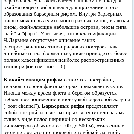
береговая лагуна оказывается слишком велика для
окаймляющего рифа и мала для признании этого
образования барьерным рифом. Внутри барьерных
рифов можно выделить много разных типов, включая
рифы, окаймляющие небольшие острова, рифы типа
"кэй" и "фаро". Учитывая, что в классификации
Ч.Дарвина отсутствует описание таких
распространенных типов рифовых построек, как
линейные и платформенные, ниже приводится более
полная классификация наиболее распространенных
типов рифов (см. рис. 1.6).
К окаймляющим рифам
относятся постройки,
тыльная сторона флета которых примыкает к суше.
Иногда между краем флета и берегом образуется
небольшое понижение в виде узкой береговой лагуны
("boat channel").
Барьерные рифы
представляют
собой постройки, флет которых вытянут вдоль края
суши в виде полос шириной до нескольких
километров (обычной от 100 до 500 м), отделенных
от суши достаточно широкой и глубокой лагуной.