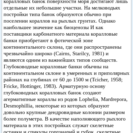
коралловых банок поверхности моря достигают лишь
отдельные их небольшие участки. На мелководьях
постройки типа банок образуются обычно при
поселении кораллов на рыхлых грунтах. Однако
наибольшее значение как биоценозы И как
поставщики карбонатного материала коралловые
банки приобретают в фотической зоне
континентального склона, где они распространены
чрезвычайно широко (Cairns, Starilcy, 1981) и
являются одним из важнейших типов сообществ.
Глубоководные коралловые банки обычны на
континентальном склоне в умеренных и приполярных
районах на глубинах от 60 до 1500 м (Tcicher, 1958;
Fricke, Hottinger, 1983). Арматурную основу
глубоководных коралловых банок создают
агерматипные кораллы из родов Lophelia, Mardrepora,
Desmophillia, некоторые из которых образуют
довольно крупные дендровидные колонии размером
более полуметра. В качестве наполняющего рыхлого
материала в этих постройках служат скелетные
останки и спикулы горгонарий и губок, скелетные