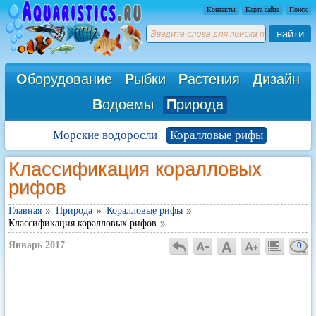
Контакты
Карта сайта
Поиск
найти
О
борудование
Р
ыбки
Р
астения
Д
изайн
В
одоемы
П
рирода
Морские водоросли
Коралловые рифы
Классификация коралловых
рифов
Главная
Природа
Коралловые рифы
Классификация коралловых рифов
Январь 2017
0