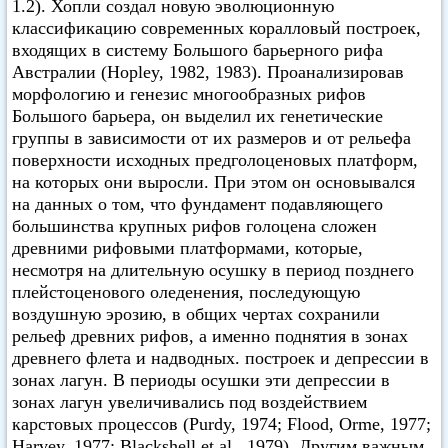
1.2). Хопли создал новую эволюционную
классификацию современных коралловый построек,
входящих в систему Большого барьерного рифа
Австралии (Hopley, 1982, 1983). Проанализировав
морфологию и генезис многообразных рифов
Большого барьера, он выделил их генетические
группы в зависимости от их размеров и от рельефа
поверхности исходных предголоценовых платформ,
на которых они выросли. При этом он основывался
на данных о том, что фундамент подавляющего
большинства крупных рифов голоцена сложен
древними рифовыми платформами, которые,
несмотря на длительную осушку в период позднего
плейстоценового оледенения, последующую
воздушную эрозию, в общих чертах сохранили
рельеф древних рифов, а именно поднятия в зонах
древнего флета и надводных. построек и депрессии в
зонах лагун. В периоды осушки эти депрессии в
зонах лагун увеличивались под воздействием
карстовых процессов (Purdy, 1974; Flood, Orme, 1977;
Harvey, 1977; Вlackshell et al., 1979). Другим важным