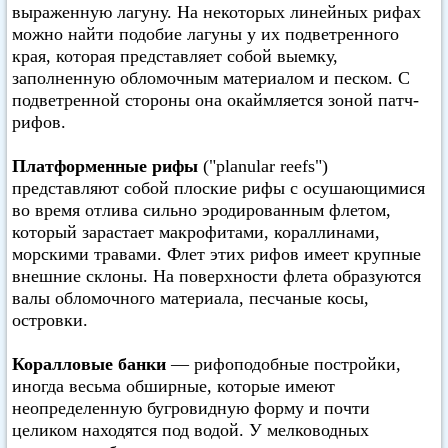
выраженную лагуну. На некоторых линейных рифах
можно найти подобие лагуны у их подветренного
края, которая представляет собой выемку,
заполненную обломочным материалом и песком. С
подветренной стороны она окаймляется зоной патч-
рифов.
Платформенные рифы
("planular reefs")
представляют собой плоские рифы с осушающимися
во время отлива сильно эродированным флетом,
который зарастает макрофитами, кораллинами,
морскими травами. Флет этих рифов имеет крупные
внешние склоны. На поверхности флета образуются
валы обломочного материала, песчаные косы,
островки.
Коралловые банки
— рифоподобные постройки,
иногда весьма обширные, которые имеют
неопределенную бугровидную форму и почти
целиком находятся под водой. У мелководных