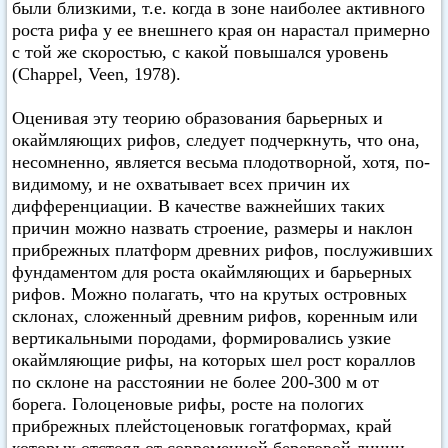
были близкими, т.е. когда в зоне наиболее активного
роста рифа у ее внeшнeгo края он нарастал примерно
с той же скоростью, с какой повышался уровень
(Chappel, Veen, 1978).
Оценивая эту теорию образования барьерных и
окаймляющих рифов, следует подчеркнуть, что она,
несомненно, является весьма плодотворной, хотя, по-
видимому, и не охватывает всех причин их
дифференциации. В качестве важнейших таких
причин можно назвать строение, размеры и наклон
прибрежных платформ древних рифов, послуживших
фундаментом для роста окаймляющих и барьерных
рифов. Можно полагать, что на крутых островных
склонах, сложенный древним рифов, коренным или
вертикальными породами, формировались узкие
окаймляющие рифы, на которых шел рост кораллов
по склоне на расстоянии не более 200-300 м от
борега. Голоценовые рифы, росте на пологих
прибрежных плейстоценовык гогатформах, край