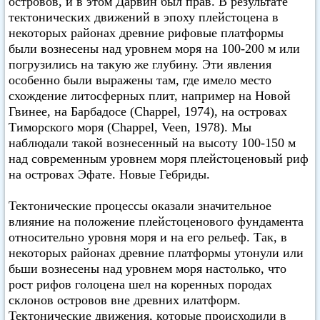
островов, и в этом Дарвин был прав. В результате
тектонических движений в эпоху плейстоцена в
некоторых районах древние рифовые платформы
были вознесены над уровнем моря на 100-200 м или
погрузились на такую же глубину. Эти явления
особенно были выражены там, где имело место
схождение литосферных плит, например на Новой
Гвинее, на Барбадосе (Chappel, 1974), на островах
Тиморского моря (Chappel, Veen, 1978). Мы
наблюдали такой вознесенный на высоту 100-150 м
над современным уровнем моря плейстоценовый риф
на островах Эфате. Новые Гебриды.
Тектонические процессы оказали значительное
влияние на положение плейстоценового фундамента
относительно уровня моря и на его рельеф. Так, в
некоторых районах древние платформы утонули или
бьши вознесены над уровнем моря настолько, что
рост рифов голоцена шел на коренных породах
склонов островов вне древних илатформ.
Тектонические движения, которые происходили в