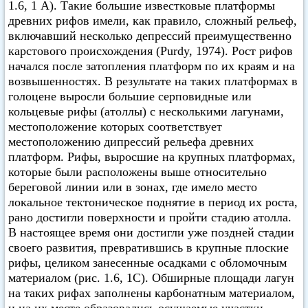
1.6, 1 А). Такие большие известковые платформы
древних рифов имели, как правило, сложный рельеф,
включавший несколько депрессий преимущественно
карстового происхождения (Purdy, 1974). Рост рифов
начался после затопления платформ по их краям и на
возвышенностях. В результате на таких платформах в
голоцене выросли большие серповидные или
кольцевые рифы (атоллы) с несколькими лагунами,
местоположение которых соответствует
местоположению дипрессий рельефа древних
платформ. Рифы, выросшие на крупных платформах,
которые были расположены выше относительно
береговой линии или в зонах, где имело место
локальное тектоническое поднятие в период их роста,
рано достигли поверхности и пройти стадию атолла.
В настоящее время они достигли уже поздней стадии
своего развития, превратившись в крупные плоские
рифы, целиком занесенные осадками с обломочным
материалом (рис. 1.6, 1C). Обширные площади лагун
на таких рифах заполнены карбонатным материалом,