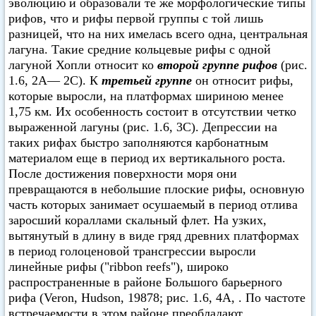
эволюцию и образовали те же морфологические типы
рифов, что и рифы первой группы с той лишь
разницей, что на них имелась всего одна, центральная
лагуна. Такие средние кольцевые рифы с одной
лагуной Хопли относит ко
второй группе рифов
(рис.
1.6, 2А— 2С). К
третьей группе
он относит рифы,
которые выросли, на платформах шириною менее
1,75 км. Их особенность состоит в отсутствии четко
выраженной лагуны (рис. 1.6, 3С). Депрессии на
таких рифах быстро заполняются карбонатным
материалом еще в период их вертикального роста.
После достижения поверхности моря они
превращаются в небольшие плоские рифы, основную
часть которых занимает осушаемый в период отлива
заросший кораллами скальный флет. На узких,
вытянутый в длину в виде гряд древних платформах
в период голоценовой трансгрессии выросли
линейные рифы ("ribbon reefs"), широко
распространенные в районе Большого барьерного
рифа (Veron, Hudson, 19878; рис. 1.6, 4А, . По частоте
встречаемости в этом районе преобладают