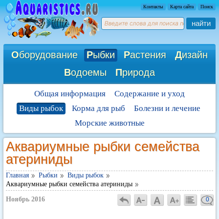
Контакты
Карта сайта
Поиск
найти
О
борудование
Р
ыбки
Р
астения
Д
изайн
В
одоемы
П
рирода
Общая информация
Содержание и уход
Виды рыбок
Корма для рыб
Болезни и лечение
Морские животные
Аквариумные рыбки семейства
атериниды
Главная
Рыбки
Виды рыбок
Аквариумные рыбки семейства атериниды
Ноябрь 2016
0