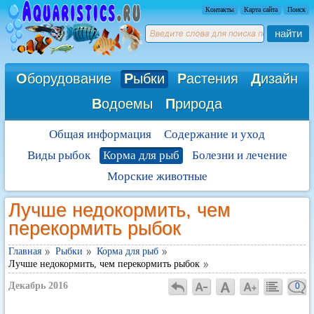
Контакты
Карта сайта
Поиск
найти
О
борудование
Р
ыбки
Р
астения
Д
изайн
В
одоемы
П
рирода
Общая информация
Содержание и уход
Виды рыбок
Корма для рыб
Болезни и лечение
Морские животные
Лучше недокормить, чем
перекормить рыбок
Главная
Рыбки
Корма для рыб
Лучше недокормить, чем перекормить рыбок
Декабрь 2016
0