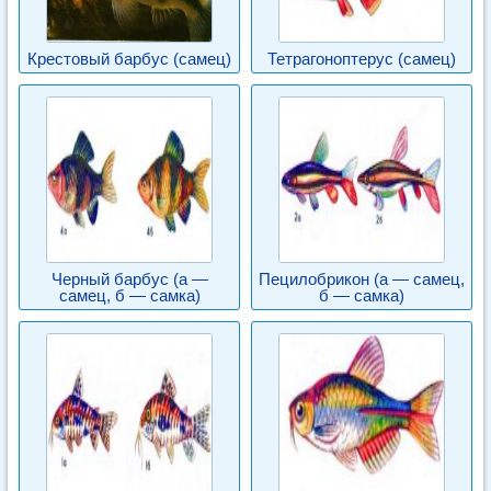
Крестовый барбус (самец)
Тетрагоноптерус (самец)
Черный барбус (а —
Пецилобрикон (а — самец,
самец, б — самка)
б — самка)