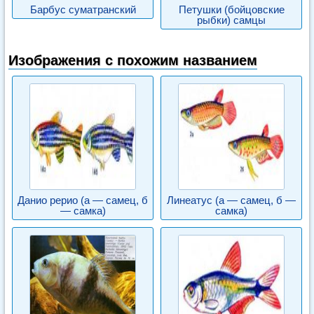
Барбус суматранский
Петушки (бойцовские
рыбки) самцы
Изображения с похожим названием
Данио рерио (а — самец, б
Линеатус (а — самец, б —
— самка)
самка)