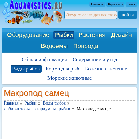
Контакты
Карта сайта
Поиск
найти
О
борудование
Р
ыбки
Р
астения
Д
изайн
В
одоемы
П
рирода
Общая информация
Содержание и уход
Виды рыбок
Корма для рыб
Болезни и лечение
Морские животные
Макропод самец
Главная
Рыбки
Виды рыбок
Лабиринтовые аквариумные рыбки
Макропод самец