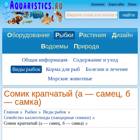
Контакты
Карта сайта
Поиск
найти
О
борудование
Р
ыбки
Р
астения
Д
изайн
В
одоемы
П
рирода
Общая информация
Содержание и уход
Виды рыбок
Корма для рыб
Болезни и лечение
Морские животные
Сомик крапчатый (а — самец, б
— самка)
Главная
Рыбки
Виды рыбок
Семейство каллихтииды (панцирные сомики)
Сомик крапчатый (а — самец, б — самка)