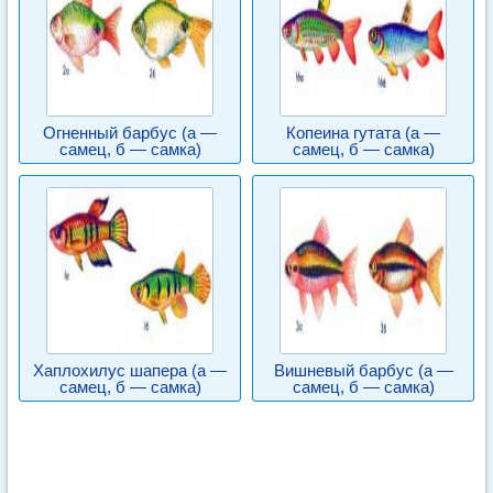
Огненный барбус (а —
Копеина гутата (а —
самец, б — самка)
самец, б — самка)
Хаплохилус шапера (а —
Вишневый барбус (а —
самец, б — самка)
самец, б — самка)