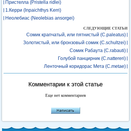
Пристелла (Pristella ridlei)
1.Керри (Inpaichthys Kerri)
Неолебиас (Neolebias ansorgei)
СЛЕДУЮЩИЕ СТАТЬИ
Сомик крапчатый, или пятнистый (C.paleatus)
Золотистый, или бронзовый сомик (C.schultzei)
Сомик Рабаута (C.rabauti)
Голубой панцирник (C.nattereri)
Ленточный коридорас Мета (C.metae)
Комментарии к этой статье
Еще нет комментариев