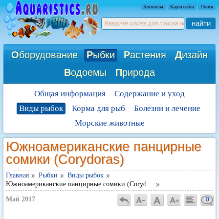
Контакты
Карта сайта
Поиск
найти
О
борудование
Р
ыбки
Р
астения
Д
изайн
В
одоемы
П
рирода
Общая информация
Содержание и уход
Виды рыбок
Корма для рыб
Болезни и лечение
Морские животные
Южноамериканские панцирные
сомики (Corydoras)
Главная
Рыбки
Виды рыбок
Южноамериканские панцирные сомики (Coryd…
Май 2017
0