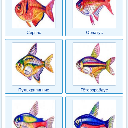
Серпас
Орнатус
Пульхрипиннис
Гётерорабдус