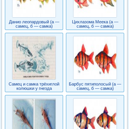
Данио леопардовый (а —
Цихлазома Меека (а —
самец, б — самка)
самец, б — самка)
Самец и самка трёхиглой
Барбус пятиполосый (а —
колюшки у гнезда
самец, б — самка)