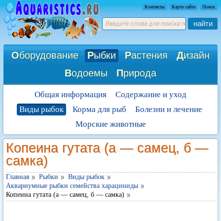
Контакты
Карта сайта
Поиск
найти
О
борудование
Р
ыбки
Р
астения
Д
изайн
В
одоемы
П
рирода
Общая информация
Содержание и уход
Виды рыбок
Корма для рыб
Болезни и лечение
Морские животные
Копеина гутата (а — самец, б —
самка)
Главная
Рыбки
Виды рыбок
Аквариумные рыбки семейства харациниды
Копеина гутата (а — самец, б — самка)