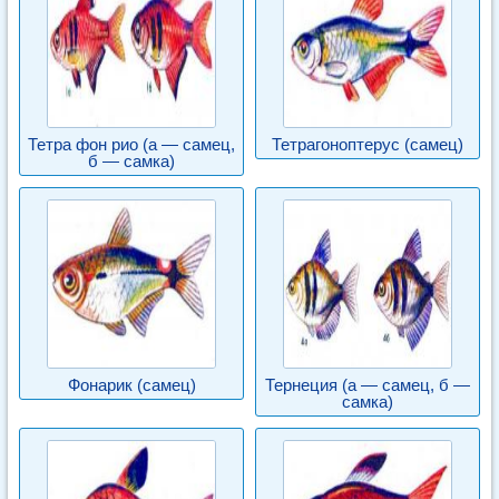
Тетра фон рио (а — самец,
Тетрагоноптерус (самец)
б — самка)
Фонарик (самец)
Тернеция (а — самец, б —
самка)