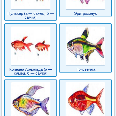
Пульхер (а — самец, б —
Эритрозонус
самка)
Копеина Арнольда (а —
Пристелла
самец, б — самка)