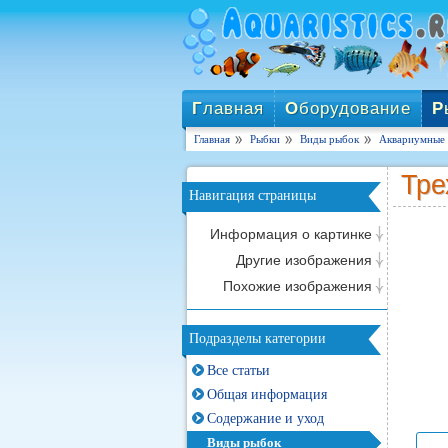
Г
лавная
О
борудование
Р
Главная
Рыбки
Виды рыбок
Аквариумные 
Тре
Навигация страницы
Информация о картинке
Другие изображения
Похожие изображения
Подразделы категории
Все статьи
Общая информация
Содержание и уход
Виды рыбок