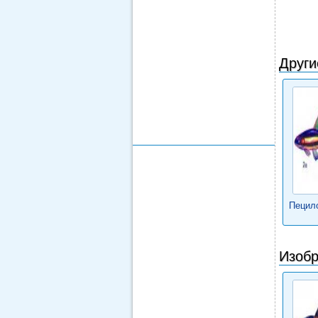
Други
Пецило
Изобр