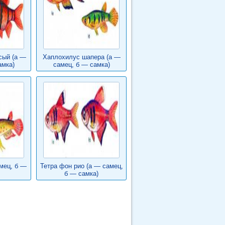
сый (а —
Хаплохилус шапера (а —
амка)
самец, б — самка)
мец, б —
Тетра фон рио (а — самец,
б — самка)