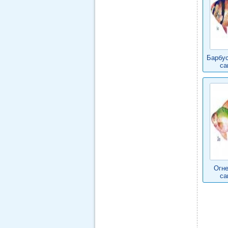
Барбус
са
Огне
са