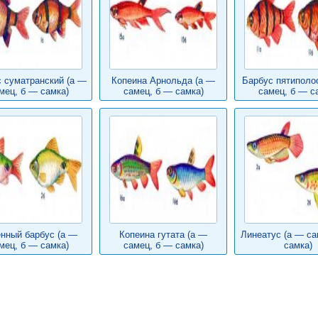
 суматранский (а —
Копеина Арнольда (а —
Барбус пятиполо
мец, б — самка)
самец, б — самка)
самец, б — с
нный барбус (а —
Копеина гутата (а —
Линеатус (а — са
мец, б — самка)
самец, б — самка)
самка)