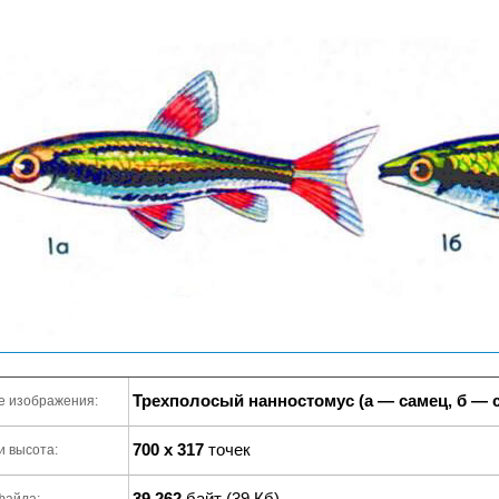
Трехполосый нанностомус (а — самец, б — 
е изображения:
700 x 317
точек
и высота:
39 262
байт (39 Кб)