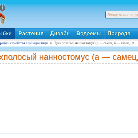
ыбки
Р
астения
Д
изайн
В
одоемы
П
рирода
рыбки семейства хемиодонтиды
Трехполосый нанностомус (а — самец, б — самка)
хполосый нанностомус (а — самец,