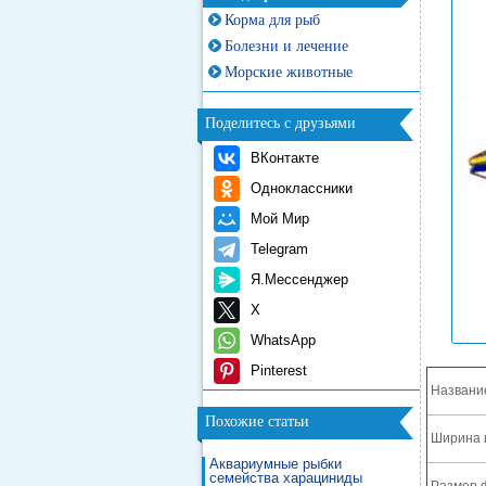
Корма для рыб
Болезни и лечение
Морские животные
Поделитесь с друзьями
ВКонтакте
Одноклассники
Мой Мир
Telegram
Я.Мессенджер
X
WhatsApp
Pinterest
Названи
Похожие статьи
Ширина 
Аквариумные рыбки
семейства харациниды