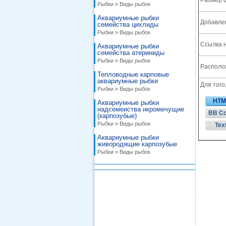
Размер 
Рыбки » Виды рыбок
Аквариумные рыбки
Добавле
семейства цихлиды
Рыбки » Виды рыбок
Ссылка н
Аквариумные рыбки
семейства атериниды
Рыбки » Виды рыбок
Располож
Тепловодные карповые
аквариумные рыбки
Для того
Рыбки » Виды рыбок
HTM
Аквариумные рыбки
надсемеиства икромечущие
BB C
(карпозубые)
Рыбки » Виды рыбок
Tex
Аквариумные рыбки
живородящие карпозубые
Рыбки » Виды рыбок