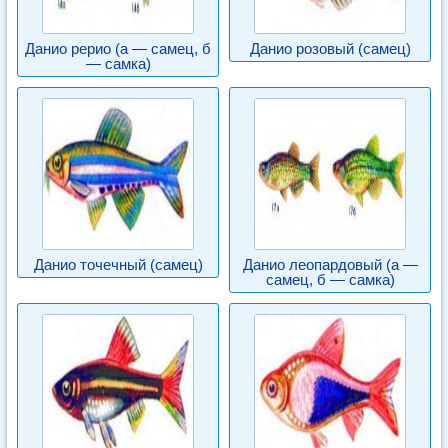
Данио рерио (а — самец, б
Данио розовый (самец)
— самка)
Данио точечный (самец)
Данио леопардовый (а —
самец, б — самка)