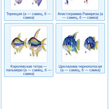
Тернеция (а — самец, б —
Апистограмма Рамиреза (а
самка)
— самец, б — самка)
Королевская тетра —
Цихлазома чернополосая
пальмери (а — самец, б —
(а — самец, б — самка)
самка)