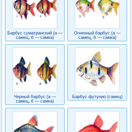
Барбус суматранский (а —
Огненный барбус (а —
самец, б — самка)
самец, б — самка)
Черный барбус (а —
Барбус футунио (самец)
самец, б — самка)