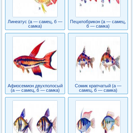
Линеатус (а — самец, б —
Пецилобрикон (а — самец,
самка)
б — самка)
Афиосемион двухполосый
Сомик крапчатый (а —
(а — самец, б — самка)
самец, б — самка)