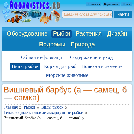
Контакты
Карта сайта
Поиск
найти
О
борудование
Р
ыбки
Р
астения
Д
изайн
В
одоемы
П
рирода
Общая информация
Содержание и уход
Виды рыбок
Корма для рыб
Болезни и лечение
Морские животные
Вишневый барбус (а — самец, б
— самка)
Главная
Рыбки
Виды рыбок
Тепловодные карповые аквариумные рыбки
Вишневый барбус (а — самец, б — самка)