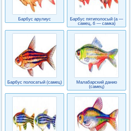
Барбус арулиус
Барбус пятиполосый (а —
самец, б — самка)
Барбус полосатый (самец)
Малабарский данио
(самец)