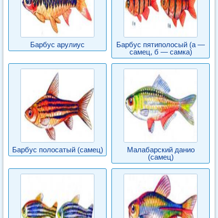
Барбус арулиус
Барбус пятиполосый (а —
самец, б — самка)
Барбус полосатый (самец)
Малабарский данио
(самец)