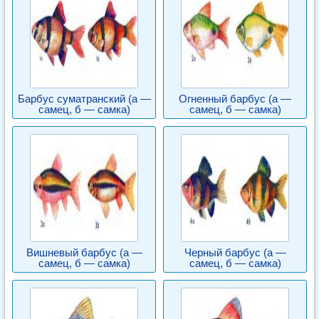
Барбус суматранский (а —
Огненный барбус (а —
самец, б — самка)
самец, б — самка)
Вишневый барбус (а —
Черный барбус (а —
самец, б — самка)
самец, б — самка)