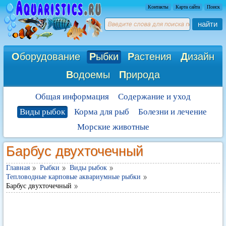
Контакты
Карта сайта
Поиск
найти
О
борудование
Р
ыбки
Р
астения
Д
изайн
В
одоемы
П
рирода
Общая информация
Содержание и уход
Виды рыбок
Корма для рыб
Болезни и лечение
Морские животные
Барбус двухточечный
Главная
Рыбки
Виды рыбок
Тепловодные карповые аквариумные рыбки
Барбус двухточечный