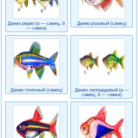
Данио рерио (а — самец, б
Данио розовый (самец)
— самка)
Данио точечный (самец)
Данио леопардовый (а —
самец, б — самка)