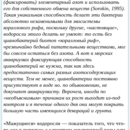
(фиксировать) элементарный азот и использовать
его для собственного обмена веществ (Sorokin, 1995).
Такая уникальная способность делает эти бактерии
абсолютно незаменимыми для экосистемы
кораллового рифа, поскольку другие, «настоящие»,
водоросли этого делать не умеют: то есть без
цианобактерий биотоп «коралловый риф»,
чрезвычайно бедный питательными веществами, мог
бы совсем остаться без азота. А вот в морских
аквариумах фиксирующая способность
цианобактерий не нужна, так как здесь
предостаточно самых разных азотосодержащих
веществ. Тем не менее, цианобактерии постоянно
присутствуют в воде но. по обыкновению, не
докучают аквариумисту. Впрочем, иногда по
«необъяснимым» причинам их рост выходит из-под
контроля и в течение одного дня они могут покрыть
большую часть имеющихся декораций и грунта.
«Мажущиеся» водоросли — показатель того, что что-
то «не в порядке» с качеством аквариумной воды или