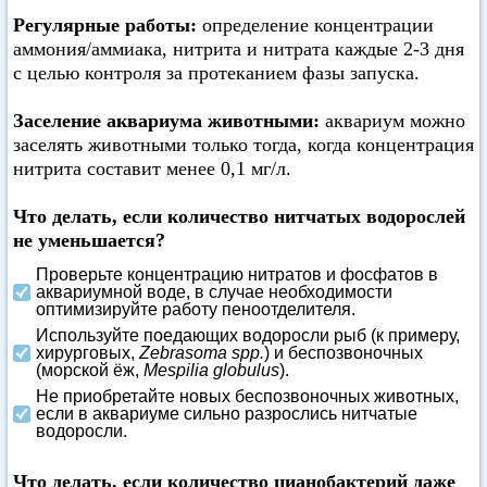
Регулярные работы:
определение концентрации
аммония/аммиака, нитрита и нитрата каждые 2-3 дня
с целью контроля за протеканием фазы запуска.
Заселение аквариума животными:
аквариум можно
заселять животными только тогда, когда концентрация
нитрита составит менее 0,1 мг/л.
Что делать, если количество нитчатых водорослей
не уменьшается?
Проверьте концентрацию нитратов и фосфатов в
аквариумной воде, в случае необходимости
оптимизируйте работу пеноотделителя.
Используйте поедающих водоросли рыб (к примеру,
хирурговых,
Zebrasoma spp.
) и беспозвоночных
(морской ёж,
Mespilia globulus
).
Не приобретайте новых беспозвоночных животных,
если в аквариуме сильно разрослись нитчатые
водоросли.
Что делать, если количество цианобактерий даже