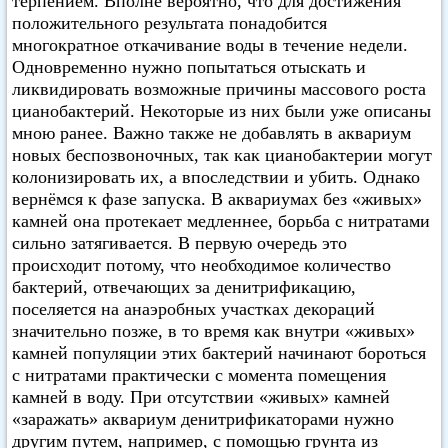
терпением. Вполне вероятно, что для достижения
положительного результата понадобится
многократное откачивание воды в течение недели.
Одновременно нужно попытаться отыскать и
ликвидировать возможные причины массового роста
цианобактерий. Некоторые из них были уже описаны
мною ранее. Важно также не добавлять в аквариум
новых беспозвоночных, так как цианобактерии могут
колонизировать их, а впоследствии и убить. Однако
вернёмся к фазе запуска. В аквариумах без «живых»
камней она протекает медленнее, борьба с нитратами
сильно затягивается. В первую очередь это
происходит потому, что необходимое количество
бактерий, отвечающих за денитрификацию,
поселяется на анаэробных участках декораций
значительно позже, в то время как внутри «живых»
камней популяции этих бактерий начинают бороться
с нитратами практически с момента помещения
камней в воду. При отсутствии «живых» камней
«заражать» аквариум денитрификаторами нужно
другим путем, например, с помощью грунта из