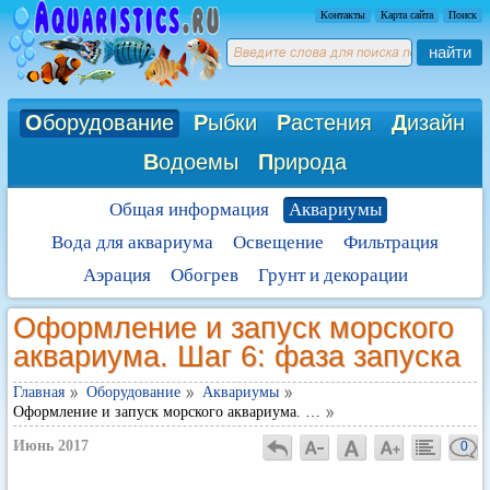
Контакты
Карта сайта
Поиск
найти
О
борудование
Р
ыбки
Р
астения
Д
изайн
В
одоемы
П
рирода
Общая информация
Аквариумы
Вода для аквариума
Освещение
Фильтрация
Аэрация
Обогрев
Грунт и декорации
Оформление и запуск морского
аквариума. Шаг 6: фаза запуска
Главная
Оборудование
Аквариумы
Оформление и запуск морского аквариума. …
Июнь 2017
0