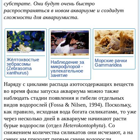
субстрате. Они будут очень быстро
распространяться в новом аквариуме и создадут
сложности для аквариумиста.
Жёлтохвостые
Морские рачки
Наблюдение за
зебрасомы
Gammaridea
микрофлорой -
(Zebrasoma
увлекательное
xanthurus)
занятие
Наряду с циклами распада азотосодержащих веществ
во время фазы запуска аквариума можно также
наблюдать стадии появления и гибели отдельных
видов водорослей (Fossa & Nilsen, 1994). Поскольку,
как правило, исходная вода богата силикатами, то уже
через несколько дней в аквариуме начинают расти
бурые водоросли (отдел
Heterokontophyta
). Со
снижением количества силикатов они исчезают, а на
смену им приходят первые синие водоросли