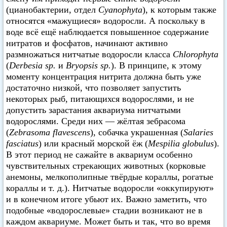
(цианобактерии, отдел
Cyanophyta
), к которым также
относятся «мажущиеся» водоросли. А поскольку в
воде всё ещё наблюдается повышенное содержание
нитратов и фосфатов, начинают активно
размножаться нитчатые водоросли класса
Chlorophyta
(
Derbesia sp.
и
Bryopsis sp.
). В принципе, к этому
моменту концентрация нитрита должна быть уже
достаточно низкой, что позволяет запустить
некоторых рыб, питающихся водорослями, и не
допустить зарастания аквариума нитчатыми
водорослями. Среди них — жёлтая зебрасома
(
Zebrasoma flavescens
), собачка украшенная (
Salaries
fasciatus
) или красный морской ёж (
Mespilia globulus
).
В этот период не сажайте в аквариум особенно
чувствительных стрекающих животных (корковые
анемоны, мелкополипные твёрдые кораллы, рогатые
кораллы и т. д.). Нитчатые водоросли «оккупируют»
и в конечном итоге убьют их. Важно заметить, что
подобные «водорослевые» стадии возникают не в
каждом аквариуме. Может быть и так, что во время