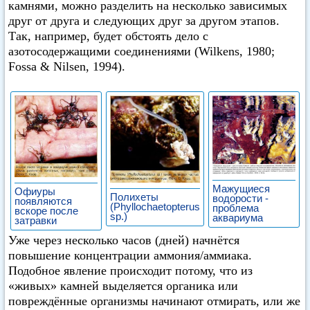
камнями, можно разделить на несколько зависимых
друг от друга и следующих друг за другом этапов.
Так, например, будет обстоять дело с
азотосодержащими соединениями (Wilkens, 1980;
Fossa & Nilsen, 1994).
Мажущиеся
Офиуры
Полихеты
водорости -
появляются
(Phyllochaetopterus
проблема
вскоре после
sp.)
аквариума
затравки
Уже через несколько часов (дней) начнётся
повышение концентрации аммония/аммиака.
Подобное явление происходит потому, что из
«живых» камней выделяется органика или
повреждённые организмы начинают отмирать, или же