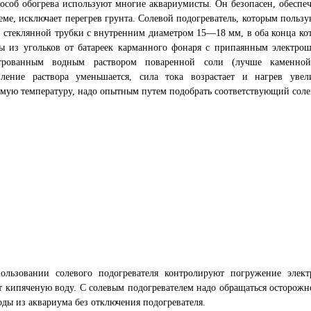
особ обогрева используют многие аквариумисты. Он безопасен, обеспе
еме, исключает перегрев грунта. Солевой подогреватель, которым польз
 стеклянной трубки с внутренним диаметром 15—18 мм, в оба конца ко
ды из угольков от батареек карманного фонаря с припаянным электро
трованным водным раствором поваренной соли (лучше каменной
вление раствора уменьшается, сила тока возрастает и нагрев увел
мую температуру, надо опытным путем подобрать соответствующий соле
ользовании солевого подогревателя контролируют погружение элек
 кипяченую воду. С солевым подогревателем надо обращаться осторожн
оды из аквариума без отключения подогревателя.