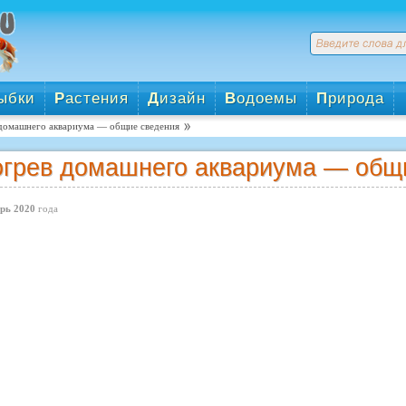
ыбки
Р
астения
Д
изайн
В
одоемы
П
рирода
домашнего аквариума — общие сведения
грев домашнего аквариума — общ
рь 2020
года