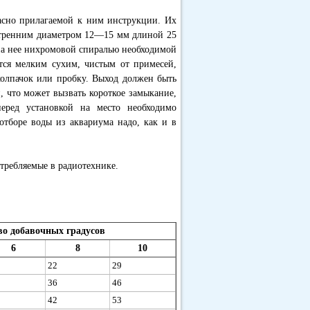
асно прилагаемой к ним инструкции. Их
нутренним диаметром 12—15 мм длиной 25
на нее нихромовой спиралью необходимой
тся мелким сухим, чистым от примесей,
колпачок или пробку. Выход должен быть
, что может вызвать короткое замыкание,
перед установкой на место необходимо
отборе воды из аквариума надо, как и в
требляемые в радиотехнике.
во добавочных градусов
6
8
10
22
29
36
46
42
53