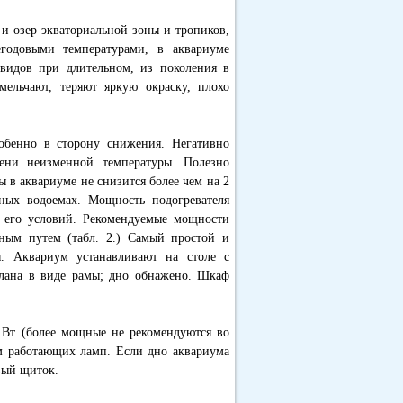
и озер экваториальной зоны и тропиков,
егодовыми температурами, в аквариуме
видов при длительном, из поколения в
ельчают, теряют яркую окраску, плохо
собенно в сторону снижения. Негативно
ени неизменной температуры. Полезно
ы в аквариуме не снизится более чем на 2
ных водоемах. Мощность подогревателя
 его условий. Рекомендуемые мощности
ным путем (табл. 2.) Самый простой и
. Аквариум устанавливают на столе с
елана в виде рамы; дно обнажено. Шкаф
 Вт (более мощные не рекомендуются во
ом работающих ламп. Если дно аквариума
вый щиток.