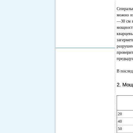
Спираль
можно и
—30 см 
мощност
кварцев
загермет
разруше
проверит
предыдущ
В послед
2. Мощ
20
40
50