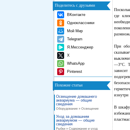
Поделитесь с друзьями
Поскольк
ВКонтакте
где кли
необход
Одноклассники
поколен
Мой Мир
размнож
Telegram
При обо
Я.Мессенджер
сказыва
X
выключит
WhatsApp
—3°C. Т
зависит
Pinterest
подогре
безопас
Похожие статьи
гермети
изнутри 
Освещение домашнего
аквариума — общие
сведения
В шкафу
Оборудование » Освещение
избежани
Уход за домашним
пластмас
аквариумом — общие
сведения
Рыбки » Содержание и уход