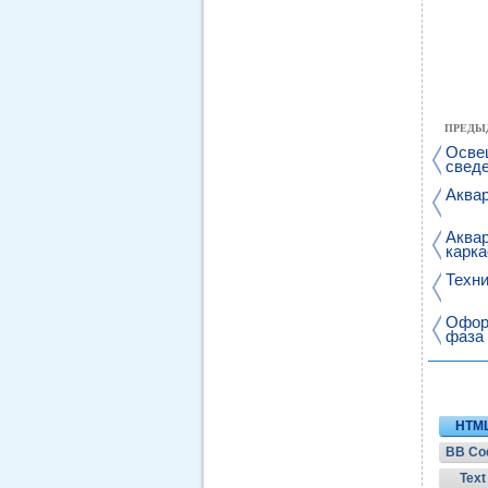
ПРЕДЫ
Осве
свед
Аквар
Аквар
карк
Техни
Оформ
фаза 
HTM
BB Co
Text