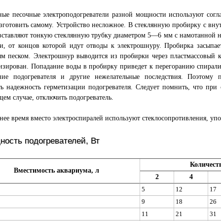
ные песочные электроподогреватели разной мощности используют согл
зготовить самому. Устройство несложное. В стеклянную пробирку с в
вставляют тонкую стеклянную трубку диаметром 5—6 мм с намотанной 
и, от концов которой идут отводы к электрошнуру. Пробирка засыпае
ым песком. Электрошнур выводится из пробирки через пластмассовый 
изирован. Попадание воды в пробирку приведет к перегоранию спирали
ние подогревателя и другие нежелательные последствия. Поэтому 
ь надежность герметизации подогревателя. Следует помнить, что при 
ем случае, отключить подогреватель.
нее время вместо электроспиралей используют стеклосопротивления, упо
ность подогревателей, Вт
Количест
Вместимость аквариума, л
2
4
5
12
17
9
18
26
11
21
31