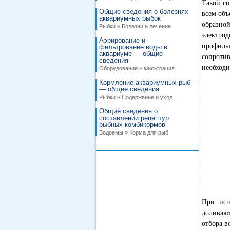
Такой сп
Общие сведения о болезнях
всем объ
аквариумных рыбок
образной
Рыбки » Болезни и лечение
электро
Аэрирование и
профиль
фильтрование воды в
аквариуме — общие
сопроти
сведения
необходи
Оборудование » Фильтрация
Кормление аквариумных рыб
— общие сведения
Рыбки » Содержание и уход
Общие сведения о
составлении рецептур
рыбных комбикормов
Водоемы » Корма для рыб
При исп
доливают
отбора в