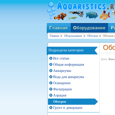
Г
лавная
О
борудование
Р
Главная
Оборудование
Обогрев
Обогрев 
Обо
Подразделы категории
Все статьи
Дата:
Янва
Общая информация
Аквариумы
Вода для аквариума
Освещение
Фильтрация
Аэрация
Обогрев
Грунт и декорации