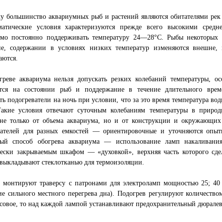
у большинство аквариумных рыб и растений являются обитателями рек 
матические условия характеризуются прежде всего высокими средн
имо постоянно поддерживать температуру 24—28°C. Рыбы некоторых 
ие, содержании в условиях низких температур изменяются внешне, м
аются.
греве аквариума нельзя допускать резких колебаний температуры, о
ется на состоянии рыб и поддержание в течение длительного врем
ь подогреватели на ночь при условии, что за это время температура вод
акие условия отвечают суточным колебаниям температуры в природ
 не только от объема аквариума, но и от конструкции и окружающих
вателей для разных емкостей — ориентировочные и уточняются опыт
ный способ обогрева аквариума — использование ламп накаливания
чески закрываемым шкафом — «духовкой», верхняя часть которого сд
выкладывают стеклотканью для термоизоляции.
 монтируют траверсу с патронами для электроламп мощностью 25; 40
е сильного местного перегрева дна). Подогрев регулируют количеств
совое, то над каждой лампой устанавливают предохранительный дюрале