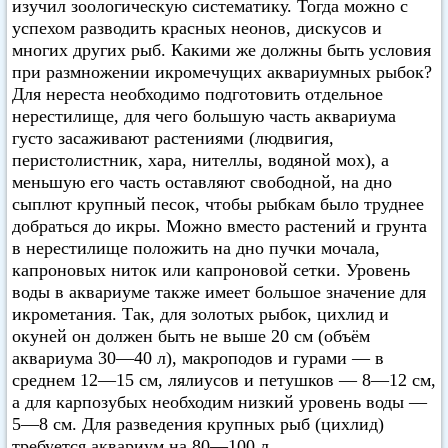
изучил зоологическую систематику. Тогда можно с
успехом разводить красных неонов, дискусов и
многих других рыб. Какими же должны быть условия
при размножении икромечущих аквариумных рыбок?
Для нереста необходимо подготовить отдельное
нерестилище, для чего большую часть аквариума
густо засаживают растениями (людвигия,
перистолистник, хара, нителлы, водяной мох), а
меньшую его часть оставляют свободной, на дно
сыплют крупный песок, чтобы рыбкам было труднее
добраться до икры. Можно вместо растений и грунта
в нерестилище положить на дно пучки мочала,
капроновых ниток или капроновой сетки. Уровень
воды в аквариуме также имеет большое значение для
икрометания. Так, для золотых рыбок, цихлид и
окуней он должен быть не выше 20 см (объём
аквариума 30—40 л), макроподов и гурами — в
среднем 12—15 см, лялиусов и петушков — 8—12 см,
а для карпозубых необходим низкий уровень воды —
5—8 см. Для разведения крупных рыб (цихлид)
требуется аквариум на 80—100 л.