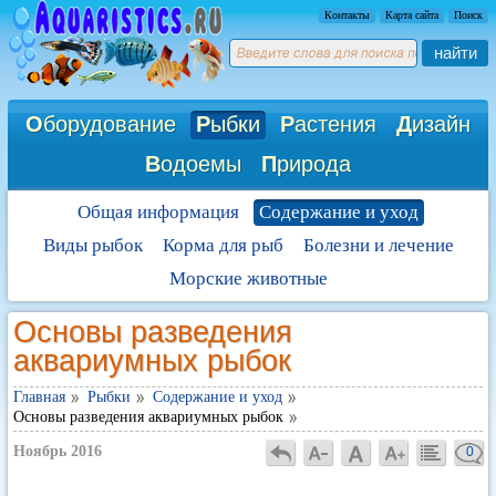
Контакты
Карта сайта
Поиск
найти
О
борудование
Р
ыбки
Р
астения
Д
изайн
В
одоемы
П
рирода
Общая информация
Содержание и уход
Виды рыбок
Корма для рыб
Болезни и лечение
Морские животные
Основы разведения
аквариумных рыбок
Главная
Рыбки
Содержание и уход
Основы разведения аквариумных рыбок
Ноябрь 2016
0