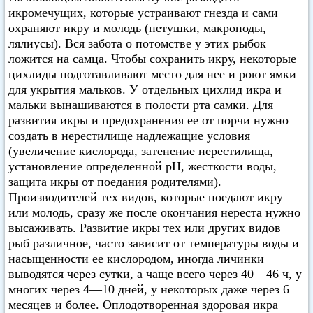
икромечущих, которые устраивают гнезда и сами
охраняют икру и молодь (петушки, макроподы,
лялиусы). Вся забота о потомстве у этих рыбок
ложится на самца. Чтобы сохранить икру, некоторые
цихлиды подготавливают место для нее и роют ямки
для укрытия мальков. У отдельных цихлид икра и
мальки вынашиваются в полости рта самки. Для
развития икры и предохранения ее от порчи нужно
создать в нерестилище надлежащие условия
(увеличение кислорода, затенение нерестилища,
установление определенной pH, жесткости воды,
защита икры от поедания родителями).
Производителей тех видов, которые поедают икру
или молодь, сразу же после окончания нереста нужно
высаживать. Развитие икры тех или других видов
рыб различное, часто зависит от температуры воды и
насыщенности ее кислородом, иногда личинки
выводятся через сутки, а чаще всего через 40—46 ч, у
многих через 4—10 дней, у некоторых даже через 6
месяцев и более. Оплодотворенная здоровая икра