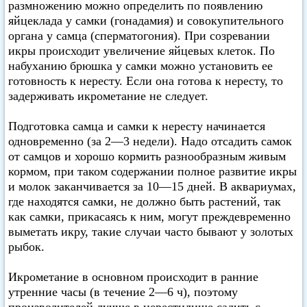
размножению можно определить по появлению
яйцеклада у самки (гонадамия) и совокупительного
органа у самца (сперматогония). При созревании
икры происходит увеличение яйцевых клеток. По
набуханию брюшка у самки можно установить ее
готовность к нересту. Если она готова к нересту, то
задерживать икрометание не следует.
Подготовка самца и самки к нересту начинается
одновременно (за 2—3 недели). Надо отсадить самок
от самцов и хорошо кормить разнообразным живым
кормом, при таком содержании полное развитие икры
и молок заканчивается за 10—15 дней. В аквариумах,
где находятся самки, не должно быть растений, так
как самки, прикасаясь к ним, могут преждевременно
выметать икру, такие случаи часто бывают у золотых
рыбок.
Икрометание в основном происходит в ранние
утренние часы (в течение 2—6 ч), поэтому