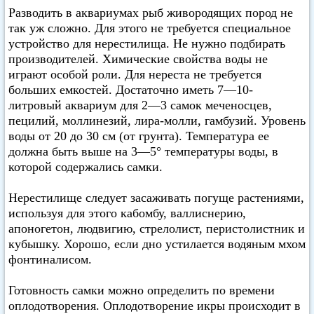
Разводить в аквариумах рыб живородящих пород не
так уж сложно. Для этого не требуется специальное
устройство для нерестилища. Не нужно подбирать
производителей. Химические свойства воды не
играют особой роли. Для нереста не требуется
больших емкостей. Достаточно иметь 7—10-
литровый аквариум для 2—3 самок меченосцев,
пецилий, моллинезий, лира-молли, гамбузий. Уровень
воды от 20 до 30 см (от грунта). Температура ее
должна быть выше на 3—5° температуры воды, в
которой содержались самки.
Нерестилище следует засаживать погуще растениями,
используя для этого кабомбу, валлиснерию,
апоногетон, людвигию, стрелолист, перистолистник и
кубышку. Хорошо, если дно устилается водяным мхом
фонтиналисом.
Готовность самки можно определить по времени
оплодотворения. Оплодотворение икры происходит в