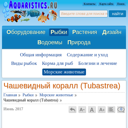
Контакты
Карта сайта
Поиск
найти
О
борудование
Р
ыбки
Р
астения
Д
изайн
В
одоемы
П
рирода
Общая информация
Содержание и уход
Виды рыбок
Корма для рыб
Болезни и лечение
Морские животные
Чашевидный коралл (Tubastrea)
Главная
Рыбки
Морские животные
Чашевидный коралл (Tubastrea)
Июнь 2017
0