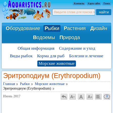
Контакты
Карта сайта
Поиск
найти
О
борудование
Р
ыбки
Р
астения
Д
изайн
В
одоемы
П
рирода
Общая информация
Содержание и уход
Виды рыбок
Корма для рыб
Болезни и лечение
Морские животные
Эритроподиум (Erythropodium)
Главная
Рыбки
Морские животные
Эритроподиум (Erythropodium)
Июнь 2017
0