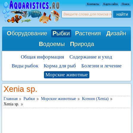
Контакты
Карта сайта
Поиск
найти
О
борудование
Р
ыбки
Р
астения
Д
изайн
В
одоемы
П
рирода
Общая информация
Содержание и уход
Виды рыбок
Корма для рыб
Болезни и лечение
Морские животные
Xenia sp.
Главная
Рыбки
Морские животные
Ксения (Xenia)
Xenia sp.