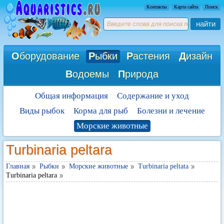
Контакты
Карта сайта
Поиск
найти
О
борудование
Р
ыбки
Р
астения
Д
изайн
В
одоемы
П
рирода
Общая информация
Содержание и уход
Виды рыбок
Корма для рыб
Болезни и лечение
Морские животные
Turbinaria peltara
Главная
Рыбки
Морские животные
Turbinaria peltata
Turbinaria peltara