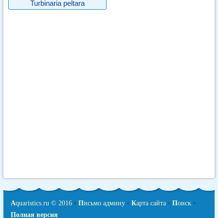
Turbinaria peltara
A
quaristics.ru © 2016
•
П
исьмо админу
•
К
арта сайта
•
П
оиск
•
Полная версия