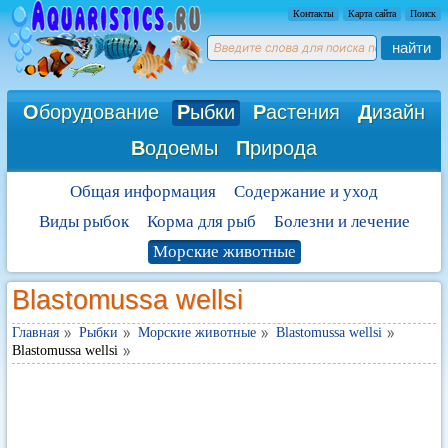
Контакты
Карта сайта
Поиск
найти
О
борудование
Р
ыбки
Р
астения
Д
изайн
В
одоемы
П
рирода
Общая информация
Содержание и уход
Виды рыбок
Корма для рыб
Болезни и лечение
Морские животные
Blastomussa wellsi
Главная
Рыбки
Морские животные
Blastomussa wellsi
Blastomussa wellsi