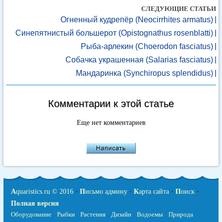
СЛЕДУЮЩИЕ СТАТЬИ
Огненный кудрепёр (Neocirrhites armatus)
Синепятнистый большерот (Opistognathus rosenblatti)
Рыба-арлекин (Choerodon fasciatus)
Собачка украшенная (Salarias fasciatus)
Мандаринка (Synchiropus splendidus)
Комментарии к этой статье
Еще нет комментариев
A
quaristics.ru © 2016
•
П
исьмо админу
•
К
арта сайта
•
П
оиск
•
Полная версия
Оборудование
Рыбки
Растения
Дизайн
Водоемы
Природа