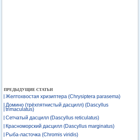
ПРЕДЫДУЩИЕ СТАТЬИ
Желтохвостая хризиптера (Chrysiptera parasema)
Домино (трёхпятнистый дасцилл) (Dascyllus
trimaculatus)
Сетчатый дасцилл (Dascyllus reticulatus)
Красноморский дасцилл (Dascyllus marginatus)
Рыба-ласточка (Chromis viridis)