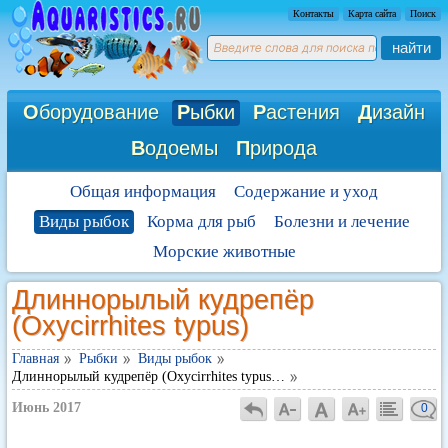
Контакты
Карта сайта
Поиск
найти
О
борудование
Р
ыбки
Р
астения
Д
изайн
В
одоемы
П
рирода
Общая информация
Содержание и уход
Виды рыбок
Корма для рыб
Болезни и лечение
Морские животные
Длиннорылый кудрепёр
(Oxycirrhites typus)
Главная
Рыбки
Виды рыбок
Длиннорылый кудрепёр (Oxycirrhites typus…
Июнь 2017
0