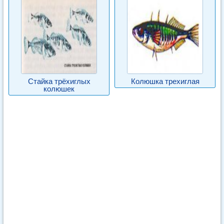
Стайка трёхиглых
Колюшка трехиглая
колюшек