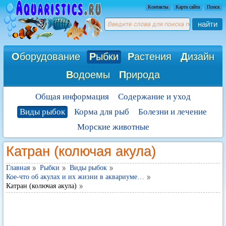
Контакты
Карта сайта
Поиск
найти
О
борудование
Р
ыбки
Р
астения
Д
изайн
В
одоемы
П
рирода
Общая информация
Содержание и уход
Виды рыбок
Корма для рыб
Болезни и лечение
Морские животные
Катран (колючая акула)
Главная
Рыбки
Виды рыбок
Кое-что об акулах и их жизни в аквариуме…
Катран (колючая акула)