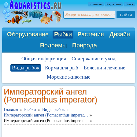
Контакты
Карта сайта
Поиск
найти
О
борудование
Р
ыбки
Р
астения
Д
изайн
В
одоемы
П
рирода
Общая информация
Содержание и уход
Виды рыбок
Корма для рыб
Болезни и лечение
Морские животные
Императорский ангел
(Pomacanthus imperator)
Главная
Рыбки
Виды рыбок
Императорский ангел (Pomacanthus imperat…
Императорский ангел (Pomacanthus imperat…