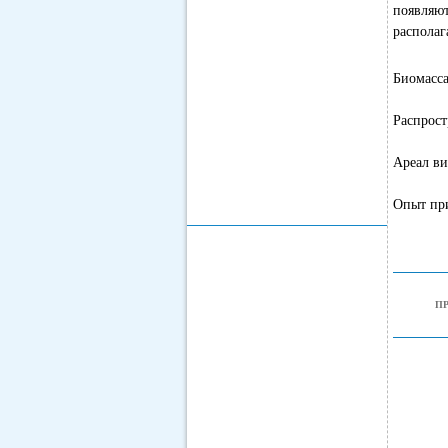
появляю
располаг
Биомасса
Распрост
Ареал ви
Опыт при
П