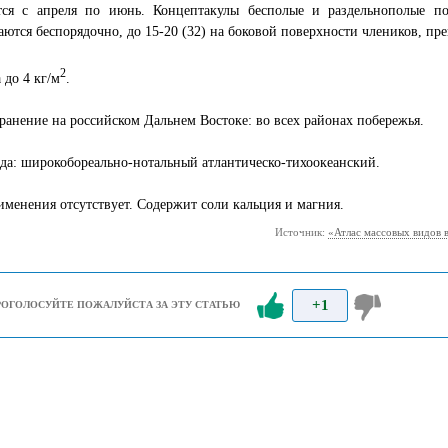
тся с апреля по июнь. Концептакулы бесполые и раздельнополые п
аются беспорядочно, до 15-20 (32) на боковой поверхности члеников, пр
2
 до 4 кг/м
.
ранение на российском Дальнем Востоке: во всех районах побережья.
да: широкобореально-нотальный атлантическо-тихоокеанский.
менения отсутствует. Содержит соли кальция и магния.
Источник:
«Атлас массовых видов 
+1
РОГОЛОСУЙТЕ ПОЖАЛУЙСТА ЗА ЭТУ СТАТЬЮ