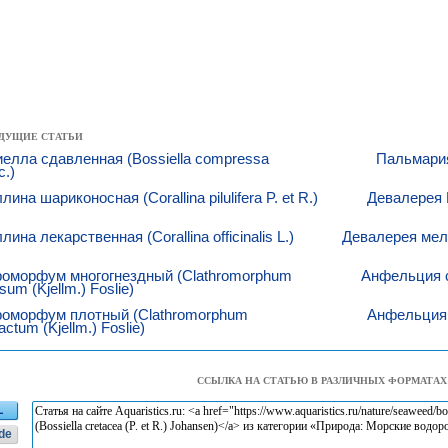
ДУЩИЕ СТАТЬИ
елла сдавленная (Bossiella compressa
Пальмария
c.)
лина шариконосная (Corallina pilulifera P. et R.)
Девалерея Й
лина лекарственная (Corallina officinalis L.)
Девалерея мелк
роморфум многогнездный (Clathromorphum
Анфельция ск
sum (Kjellm.) Foslie)
роморфум плотный (Clathromorphum
Анфельция т
ctum (Kjellm.) Foslie)
ССЫЛКА НА СТАТЬЮ В РАЗЛИЧНЫХ ФОРМАТАХ
L
de