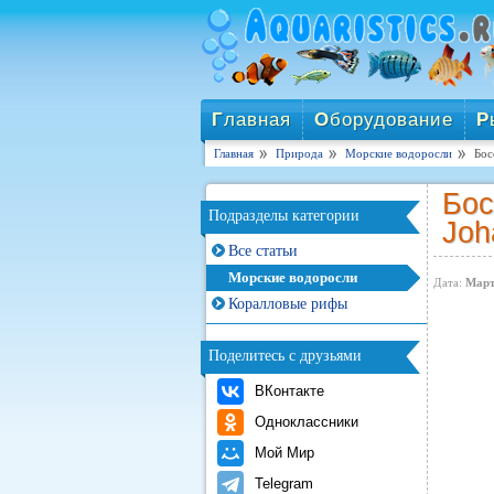
Г
лавная
О
борудование
Р
Главная
Природа
Морские водоросли
Бос
Бос
Подразделы категории
Joh
Все статьи
Морские водоросли
Дата:
Март
Коралловые рифы
Поделитесь с друзьями
ВКонтакте
Одноклассники
Мой Мир
Telegram