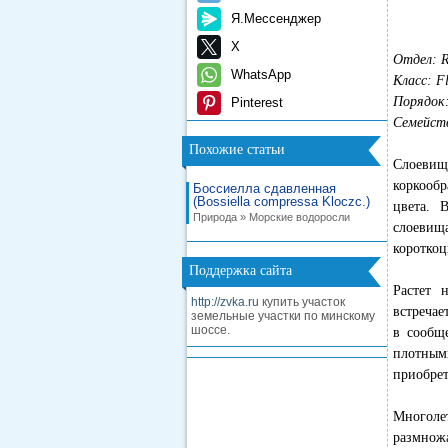
Я.Мессенджер
X
Отдел: R
WhatsApp
Класс: F
Порядок: 
Pinterest
Семейств
Похожие статьи
Слоевищ
коркообр
Боссиелла сдавленная
(Bossiella compressa Kloczc.)
цвета. 
Природа » Морские водоросли
слоевищ
короткоц
Поддержка сайта
Растет 
http://zvka.ru
купить участок
встречае
земельные участки по минскому
шоссе.
в сообще
плотны
приобрет
Многоле
размнож