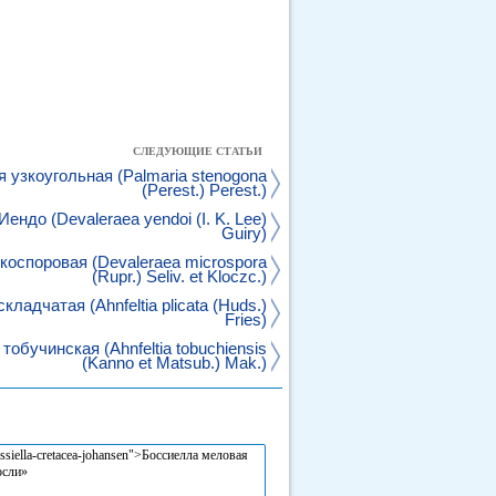
СЛЕДУЮЩИЕ СТАТЬИ
 узкоугольная (Palmaria stenogona
(Perest.) Perest.)
ендо (Devaleraea yendoi (I. K. Lee)
Guiry)
оспоровая (Devaleraea microspora
(Rupr.) Seliv. et Kloczc.)
ладчатая (Ahnfeltia plicata (Huds.)
Fries)
обучинская (Ahnfeltia tobuchiensis
(Kanno et Matsub.) Mak.)