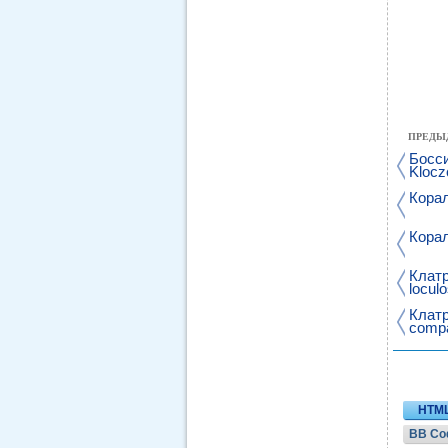
ПРЕДЫ
Босси
Klocz
Корал
Корал
Клат
loculo
Клат
compa
HTM
BB Co