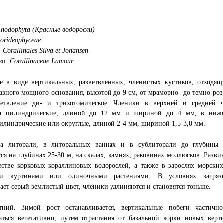
hodophyta (Красные водоросли)
lorideophyceae
Corallinales Silva et Johansen
о: Coralllnaceae Lamour.
е в виде вертикальных, разветвленных, членистых кустиков, отходящ
азного мощного основания, высотой до 9 см, от мраморно- до темно-роз
Ветвление ди- и трихотомическое. Членики в верхней и средней ч
а цилиндрические, длиной до 12 мм и шириной до 4 мм, в ниж
илиндрические или округлые, длиной 2-4 мм, шириной 1,5-3,0 мм.
на литорали, в литоральных ваннах и в сублиторали до глубины
тся на глубинах 25-30 м, на скалах, камнях, раковинах моллюсков. Разви
стве корковых кораллиновых водорослей, а также в зарослях морских
ми куртинами или одиночными растениями. В условиях загряз
ает серый землистый цвет, членики удлиняются и становятся тоньше.
тний. Зимой рост останавливается, вертикальные побеги частич
аться вегетативно, путем отрастания от базальной корки новых вер