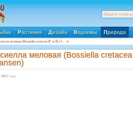
ыбки
Р
астения
Д
изайн
В
одоемы
П
рирода
сиелла меловая (Bossiella cretacea (P. et R.) J…
сиелла меловая (Bossiella cretacea (
ansen)
 2017
года