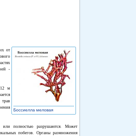
их от
ового
астях
ней -
 12 м
вается
 трав
нения
Боссиелла меловая
»
но или полностью разрушаются. Может
тикальных побегов. Органы размножения