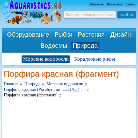
Контакты
Карта сайта
Поиск
найти
О
борудование
Р
ыбки
Р
астения
Д
изайн
В
одоемы
П
рирода
Морские водоросли
Коралловые рифы
Порфира красная (фрагмент)
Главная
Природа
Морские водоросли
Порфира красная (Porphyra miniata (Ag.) …
Порфира красная (фрагмент)