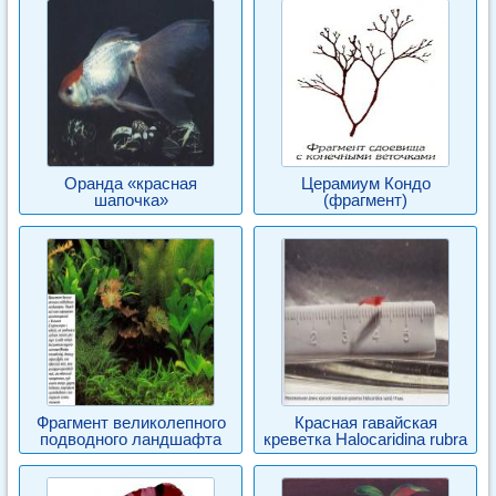
Оранда «красная
Церамиум Кондо
шапочка»
(фрагмент)
Фрагмент великолепного
Красная гавайская
подводного ландшафта
креветка Halocaridina rubra