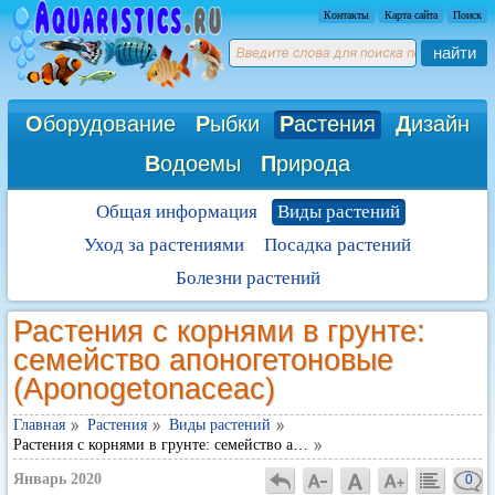
Контакты
Карта сайта
Поиск
найти
О
борудование
Р
ыбки
Р
астения
Д
изайн
В
одоемы
П
рирода
Общая информация
Виды растений
Уход за растениями
Посадка растений
Болезни растений
Растения с корнями в грунте:
семейство апоногетоновые
(Aponogetonaceac)
Главная
Растения
Виды растений
Растения с корнями в грунте: семейство а…
Январь 2020
0