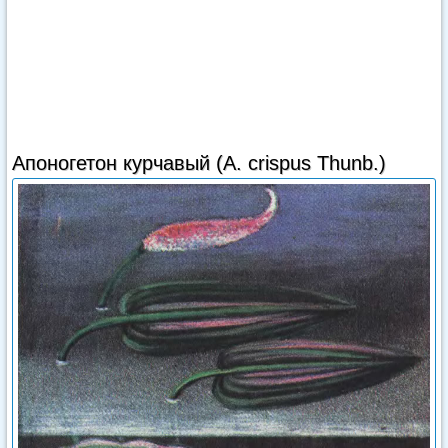
Апоногетон курчавый (A. crispus Thunb.)