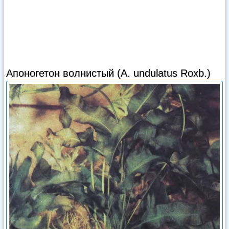
Апоногетон волнистый (A. undulatus Roxb.)