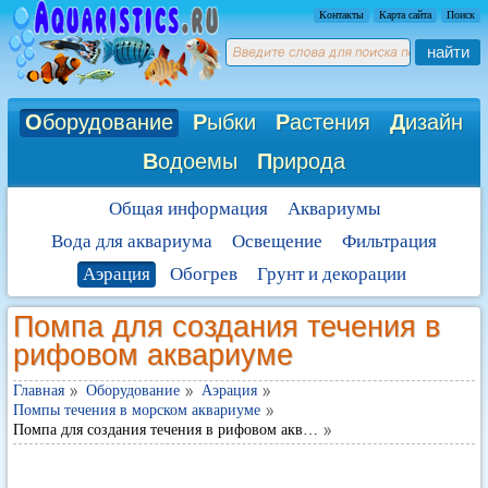
Контакты
Карта сайта
Поиск
найти
О
борудование
Р
ыбки
Р
астения
Д
изайн
В
одоемы
П
рирода
Общая информация
Аквариумы
Вода для аквариума
Освещение
Фильтрация
Аэрация
Обогрев
Грунт и декорации
Помпа для создания течения в
рифовом аквариуме
Главная
Оборудование
Аэрация
Помпы течения в морском аквариуме
Помпа для создания течения в рифовом акв…