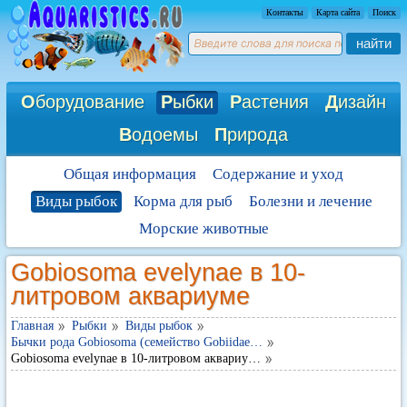
Контакты
Карта сайта
Поиск
найти
О
борудование
Р
ыбки
Р
астения
Д
изайн
В
одоемы
П
рирода
Общая информация
Содержание и уход
Виды рыбок
Корма для рыб
Болезни и лечение
Морские животные
Gobiosoma evelynae в 10-
литровом аквариуме
Главная
Рыбки
Виды рыбок
Бычки рода Gobiosoma (семейство Gobiidae…
Gobiosoma evelynae в 10-литровом аквариу…