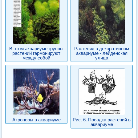
В этом аквариуме группы
Растения в декоративном
растений гармонируют
аквариуме - лейденская
между собой
улица
Акропоры в аквариуме
Рис. 6. Посадка растений в
аквариуме