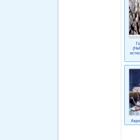
Г
(Hel
есте
Акро