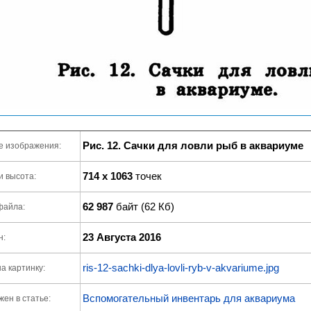
Рис. 12. Сачки для ловли рыб в аквариуме
е изображения:
714 x 1063
точек
и высота:
62 987
байт (62 Кб)
файла:
23 Августа 2016
н:
ris-12-sachki-dlya-lovli-ryb-v-akvariume.jpg
а картинку:
Вспомогательный инвентарь для аквариума
ен в статье: