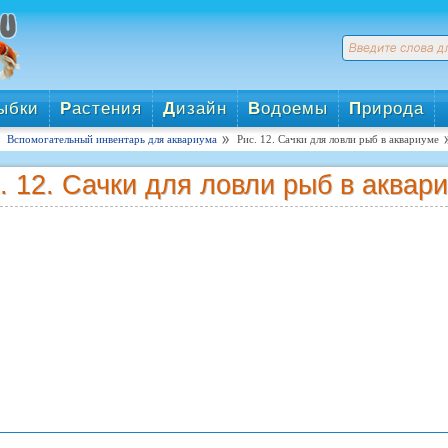
ыбки
Р
астения
Д
изайн
В
одоемы
П
рирода
Вспомогательный инвентарь для аквариума
Рис. 12. Сачки для ловли рыб в аквариуме
. 12. Сачки для ловли рыб в аквар