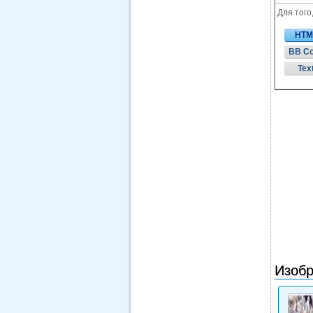
Для того
HTM
BB C
Tex
Изобр