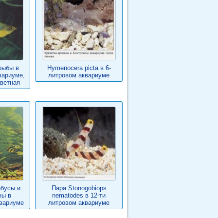
рыбы в
Hymenocera picta в 6-
вариуме,
литровом аквариуме
ветная
бусы и
Пара Stonogobiops
ны в
nematodes в 12-ти
вариуме
литровом аквариуме