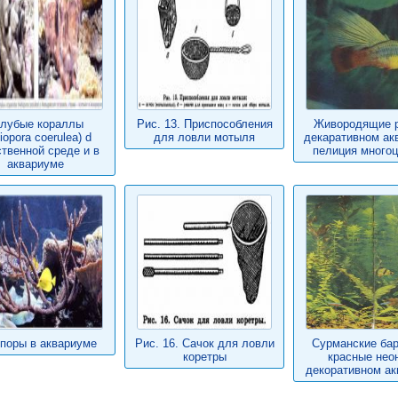
олубые кораллы
Рис. 13. Приспособления
Живородящие 
iopora coerulea) d
для ловли мотыля
декаративном ак
ственной среде и в
пелиция многоц
аквариуме
поры в аквариуме
Рис. 16. Сачок для ловли
Сурманские бар
коретры
красные нео
декоративном ак