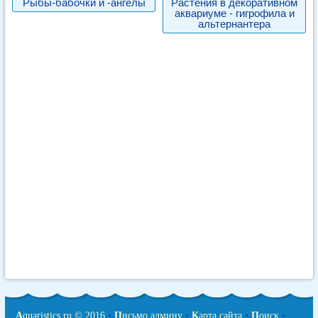
Рыбы-бабочки и -ангелы
Растения в декоративном
аквариуме - гигрофила и
альтернантера
A
quaristics.ru © 2016
•
П
исьмо админу
•
К
арта сайта
•
П
оиск
•