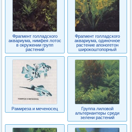
Фрагмент голладского
Фрагмент голладского
аквариума, нимфея лотос
аквариума, одиночное
в окружении групп
растение апоногетон
растений
широкоштопорный
Рамиреза и меченосец
Группа лиловой
альтернантеры среди
зелени растений