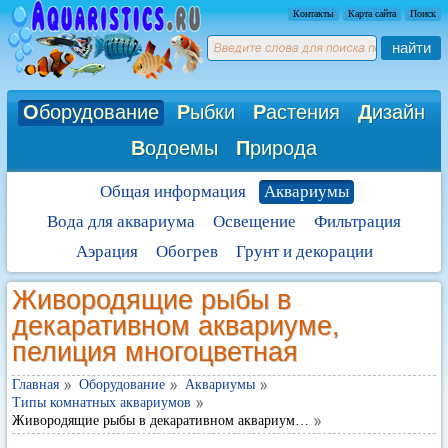
Контакты
Карта сайта
Поиск
найти
О
борудование
Р
ыбки
Р
астения
Д
изайн
В
одоемы
П
рирода
Общая информация
Аквариумы
Вода для аквариума
Освещение
Фильтрация
Аэрация
Обогрев
Грунт и декорации
Живородящие рыбы в
декаративном аквариуме,
пелиция многоцветная
Главная
Оборудование
Аквариумы
Типы комнатных аквариумов
Живородящие рыбы в декаративном аквариум…