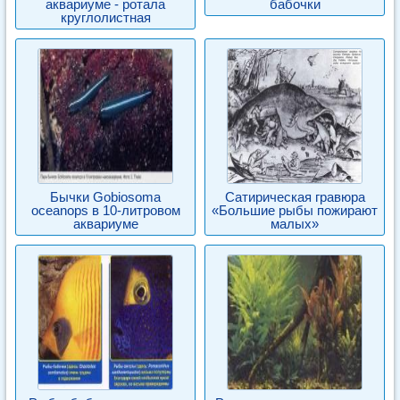
аквариуме - ротала
бабочки
круглолистная
Бычки Gobiosoma
Сатирическая гравюра
oceanops в 10-литровом
«Большие рыбы пожирают
аквариуме
малых»