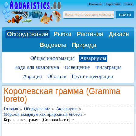
Контакты
Карта сайта
Поиск
найти
О
борудование
Р
ыбки
Р
астения
Д
изайн
В
одоемы
П
рирода
Общая информация
Аквариумы
Вода для аквариума
Освещение
Фильтрация
Аэрация
Обогрев
Грунт и декорации
Королевская грамма (Gramma
loreto)
Главная
Оборудование
Аквариумы
Морской аквариум как природный биотоп
Королевская грамма (Gramma loreto)