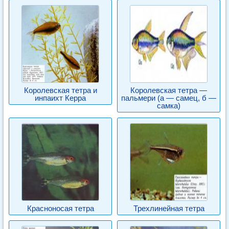
Королевская тетра и
Королевская тетра —
инпаихт Керра
пальмери (а — самец, б —
самка)
Красноносая тетра
Трехлинейная тетра