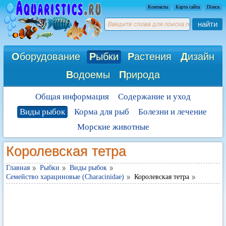
Контакты
Карта сайта
Поиск
найти
О
борудование
Р
ыбки
Р
астения
Д
изайн
В
одоемы
П
рирода
Общая информация
Содержание и уход
Виды рыбок
Корма для рыб
Болезни и лечение
Морские животные
Королевская тетра
Главная
Рыбки
Виды рыбок
Семейство харациновые (Characinidae)
Королевская тетра