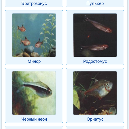
Эритрозонус
Пульхер
Минор
Родостомус
Черный неон
Орнатус