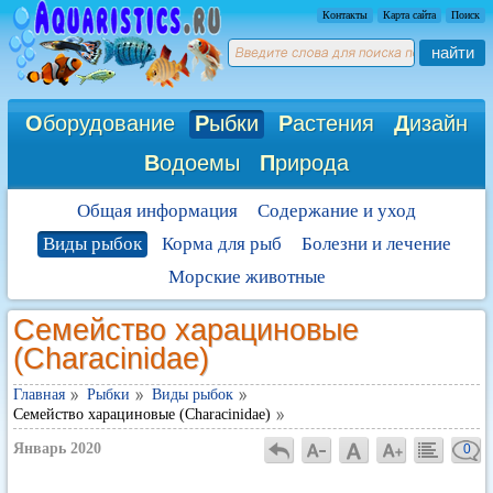
Контакты
Карта сайта
Поиск
найти
О
борудование
Р
ыбки
Р
астения
Д
изайн
В
одоемы
П
рирода
Общая информация
Содержание и уход
Виды рыбок
Корма для рыб
Болезни и лечение
Морские животные
Семейство харациновые
(Characinidae)
Главная
Рыбки
Виды рыбок
Семейство харациновые (Characinidae)
Январь 2020
0