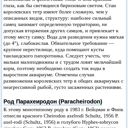
глаза, как бы светящиеся бирюзовым светом. Стаи
королевских тетр имеют более сложную, чем у
описанных видов, структуру: наиболее сильный
самец занимает определенную территорию, не
допуская вторжения других самцов, и привлекает к
этому месту самку. Вода для разведения нужна мягкая
(до 4°), слабокислая. Обязательное требование —
крупное нерестилище, куда помещают кусты
таиландского папоротника. Следует учесть, что
мальки малоподвижны и с трудом ловят мельчайший
корм, поэтому необходимо создать ток воды в
выростном аквариуме. Отмечены случаи
размножения королевских тетр в общих аквариумах с
неагрессивной рыбой, густо засаженных растениями.
Род Парахеиродон (Paracheirodon)
К этому монотипному роду в 1983 г. Вейцман и Финк
отнесли красного Cheirodon axelrodi Schultz, 1956 Р.
axel-rodi (Schultz, 1956) и голубого Hyphes-sobrycon