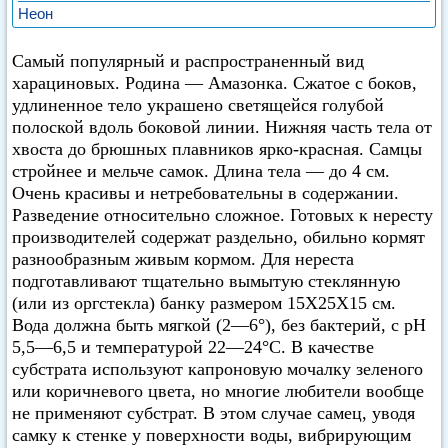
Неон
Самый популярный и распространенный вид
харациновых. Родина — Амазонка. Сжатое с боков,
удлиненное тело украшено светящейся голубой
полоской вдоль боковой линии. Нижняя часть тела от
хвоста до брюшных плавников ярко-красная. Самцы
стройнее и мельче самок. Длина тела — до 4 см.
Очень красивы и нетребовательны в содержании.
Разведение относительно сложное. Готовых к нересту
производителей содержат раздельно, обильно кормят
разнообразным живым кормом. Для нереста
подготавливают тщательно вымытую стеклянную
(или из оргстекла) банку размером 15X25X15 см.
Вода должна быть мягкой (2—6°), без бактерий, с pH
5,5—6,5 и температурой 22—24°C. В качестве
субстрата используют капроновую мочалку зеленого
или коричневого цвета, но многие любители вообще
не применяют субстрат. В этом случае самец, уводя
самку к стенке у поверхности воды, вибрирующим