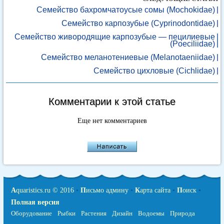
Семейство бахромчатоусые сомы (Mochokidae)
Семейство карпозубые (Cyprinodontidae)
Семейство живородящие карпозубые — пецилиевые
(Poeciliidae)
Семейство меланотениевые (Melanotaeniidae)
Семейство цихловые (Cichlidae)
Комментарии к этой статье
Еще нет комментариев
A
quaristics.ru © 2016
•
П
исьмо админу
•
К
арта сайта
•
П
оиск
•
Полная версия
Оборудование
Рыбки
Растения
Дизайн
Водоемы
Природа