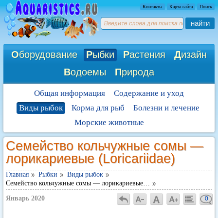
Контакты
Карта сайта
Поиск
найти
О
борудование
Р
ыбки
Р
астения
Д
изайн
В
одоемы
П
рирода
Общая информация
Содержание и уход
Виды рыбок
Корма для рыб
Болезни и лечение
Морские животные
Семейство кольчужные сомы —
лорикариевые (Loricariidae)
Главная
Рыбки
Виды рыбок
Семейство кольчужные сомы — лорикариевые…
Январь 2020
0