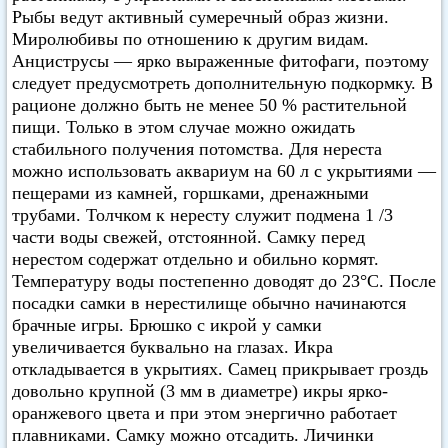
Рыбы ведут активный сумеречный образ жизни.
Миролюбивы по отношению к другим видам.
Анциструсы — ярко выраженные фитофаги, поэтому
следует предусмотреть дополнительную подкормку. В
рационе должно быть не менее 50 % растительной
пищи. Только в этом случае можно ожидать
стабильного получения потомства. Для нереста
можно использовать аквариум на 60 л с укрытиями —
пещерами из камней, горшками, дренажными
трубами. Толчком к нересту служит подмена 1 /3
части воды свежей, отстоянной. Самку перед
нерестом содержат отдельно и обильно кормят.
Температуру воды постепенно доводят до 23°C. После
посадки самки в нерестилище обычно начинаются
брачные игры. Брюшко с икрой у самки
увеличивается буквально на глазах. Икра
откладывается в укрытиях. Самец прикрывает гроздь
довольно крупной (3 мм в диаметре) икры ярко-
оранжевого цвета и при этом энергично работает
плавниками. Самку можно отсадить. Личинки