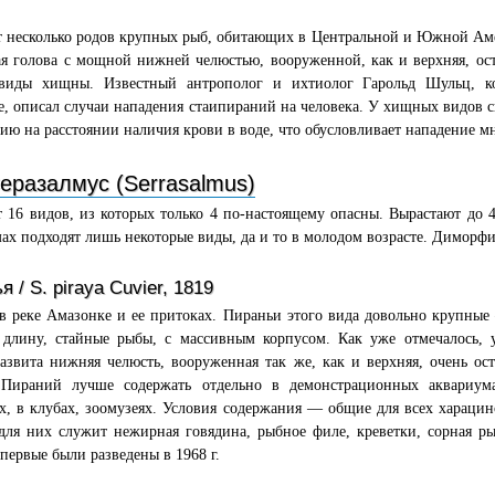
т несколько родов крупных рыб, обитающих в Центральной и Южной Ам
я голова с мощной нижней челюстью, вооруженной, как и верхняя, ос
виды хищны. Известный антрополог и ихтиолог Гарольд Шульц, к
, описал случаи нападения стаипираний на человека. У хищных видов 
ию на расстоянии наличия крови в воде, что обусловливает нападение м
еразалмус (Serrasalmus)
 16 видов, из которых только 4 по-настоящему опасны. Вырастают до 
ах подходят лишь некоторые виды, да и то в молодом возрасте. Диморф
 / S. piraya Cuvier, 1819
в реке Амазонке и ее притоках. Пираньи этого вида довольно крупные
 длину, стайные рыбы, с массивным корпусом. Как уже отмечалось, 
азвита нижняя челюсть, вооруженная так же, как и верхняя, очень ос
 Пираний лучше содержать отдельно в демонстрационных аквариум
х, в клубах, зоомузеях. Условия содержания — общие для всех харацин
ля них служит нежирная говядина, рыбное филе, креветки, сорная ры
первые были разведены в 1968 г.