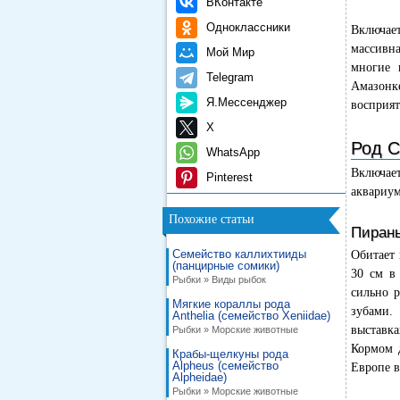
ВКонтакте
Одноклассники
Включае
массивна
Мой Мир
многие 
Telegram
Амазонке
Я.Мессенджер
восприят
X
Род С
WhatsApp
Включает
Pinterest
аквариум
Похожие статьи
Пиранья
Семейство каллихтииды
Обитает 
(панцирные сомики)
30 см в
Рыбки » Виды рыбок
сильно р
Мягкие кораллы рода
зубами.
Anthelia (семейство Xeniidae)
выставка
Рыбки » Морские животные
Кормом д
Крабы-щелкуны рода
Alpheus (семейство
Европе в
Alpheidae)
Рыбки » Морские животные