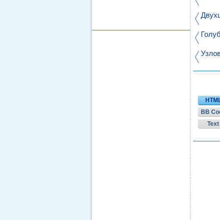
Двухц
Голуб
Узлов
HTM
BB Co
Text