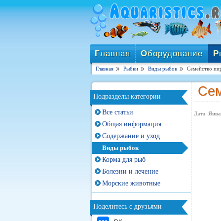
Г
лавная
О
борудование
Р
Главная
Рыбки
Виды рыбок
Семейство пир
Сем
Подразделы категории
Все статьи
Дата:
Янва
Общая информация
Содержание и уход
Виды рыбок
Корма для рыб
Болезни и лечение
Морские животные
Поделитесь с друзьями