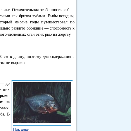
ерике. Отличительная особенность рыб —
трыми как бритва зубами. Рыбы всеядны,
оторый многие годы путешествовал по
сильно развито обоняние — способность к
ногочисленных стай этих рыб на жертву.
40 см в длину, поэтому для содержания в
изм не выражен.
 — до
у них
трыми
ах на
овых.
ба. В
Пиранья
»