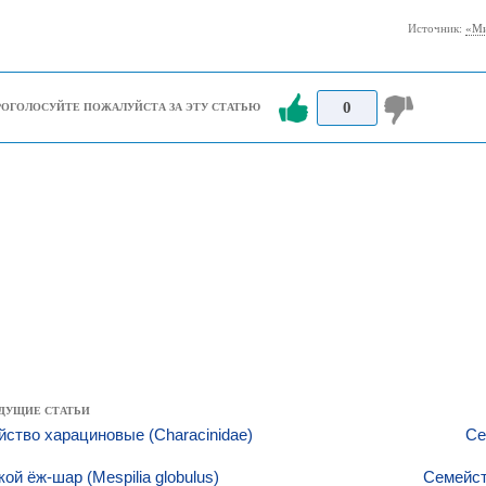
Источник:
«Ми
0
РОГОЛОСУЙТЕ ПОЖАЛУЙСТА ЗА ЭТУ СТАТЬЮ
ДУЩИЕ СТАТЬИ
ство харациновые (Characinidae)
Се
ой ёж-шар (Mespilia globulus)
Семейст