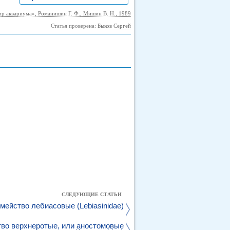
р аквариума», Романишин Г. Ф., Мишин В. Н., 1989
Статья проверена:
Быков Сергей
СЛЕДУЮЩИЕ СТАТЬИ
мейство лебиасовые (Lebiasinidae)
во верхнеротые, или аностомовые