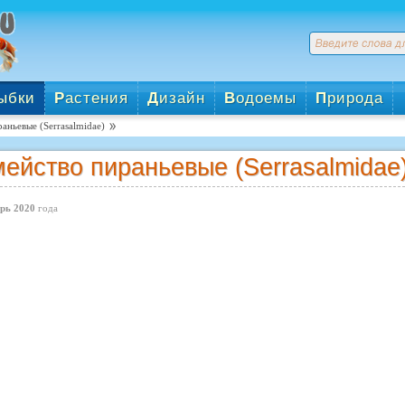
ыбки
Р
астения
Д
изайн
В
одоемы
П
рирода
аньевые (Serrasalmidae)
ейство пираньевые (Serrasalmidae
рь 2020
года