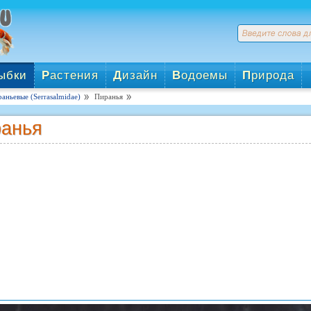
ыбки
Р
астения
Д
изайн
В
одоемы
П
рирода
аньевые (Serrasalmidae)
Пиранья
анья