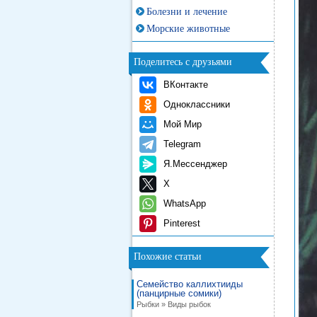
Болезни и лечение
Морские животные
Поделитесь с друзьями
ВКонтакте
Одноклассники
Мой Мир
Telegram
Я.Мессенджер
X
WhatsApp
Pinterest
Похожие статьи
Семейство каллихтииды
(панцирные сомики)
Рыбки » Виды рыбок