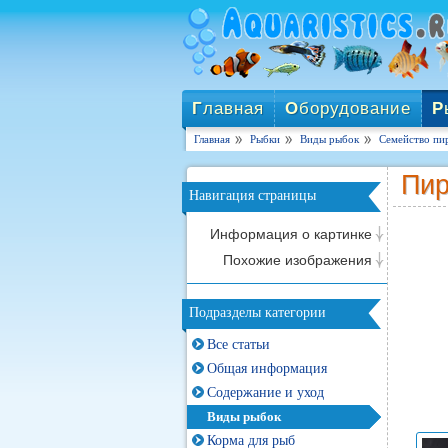
Г
лавная
О
борудование
Р
Главная
Рыбки
Виды рыбок
Семейство пир
Пир
Навигация страницы
Информация о картинке
Похожие изображения
Подразделы категории
Все статьи
Общая информация
Содержание и уход
Виды рыбок
Корма для рыб