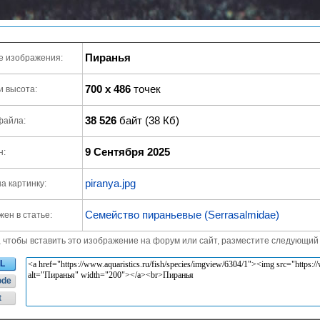
Пиранья
е изображения:
700 x 486
точек
и высота:
38 526
байт (38 Кб)
файла:
9 Сентября 2025
н:
piranya.jpg
а картинку:
Семейство пираньевые (Serrasalmidae)
ен в статье:
, чтобы вставить это изображение на форум или сайт, разместите следующий 
L
ode
t