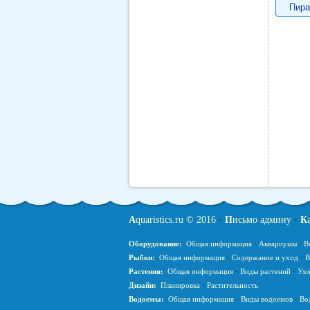
Пира
A
quaristics.ru © 2016
•
П
исьмо админу
•
К
Оборудование:
Общая информация
·
Аквариумы
·
В
Рыбки:
Общая информация
·
Содержание и уход
·
В
Растения:
Общая информация
·
Виды растений
·
Ухо
Дизайн:
Планировка
·
Растительность
Водоемы:
Общая информация
·
Виды водоемов
·
Во