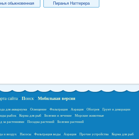
нья обыкновенная
Пиранья Наттерера
арта сайта
•
П
оиск
•
Мобильная версия
ода для аквариума
·
Освещение
·
Фильтрация
·
Аэрация
·
Обогрев
·
Грунт и декорации
иды рыбок
·
Корма для рыб
·
Болезни и лечение
·
Морские животные
д за растениями
·
Посадка растений
·
Болезни растений
да и воздух
·
Насосы
·
Фильтрация воды
·
Аэрация
·
Прочие устройства
·
Корма для рыб