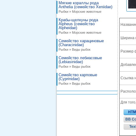
Мягкие кораллы рода
Anthelia (семейство Xeniidae)
Рыбки » Морские животные
Крабы-щелкуны рода
Alpheus (семейство
Названи
Alpheidae)
Рыбки » Морские животные
Ширина 
Семейство харациновые
(Characinidae)
Рыбки » Виды рыбок
Размер 
Семейство лебиасовые
(Lebiasinidae)
Добавле
Рыбки » Виды рыбок
Семейство карповые
Ссылка н
(Cyprinidae)
Рыбки » Виды рыбок
Располож
Для того
HTM
BB C
Tex