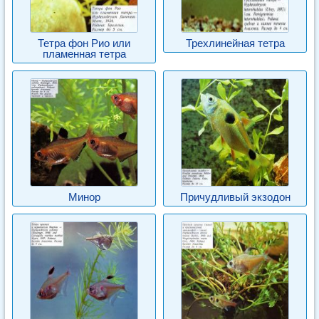
Тетра фон Рио или
Трехлинейная тетра
пламенная тетра
Минор
Причудливый экзодон