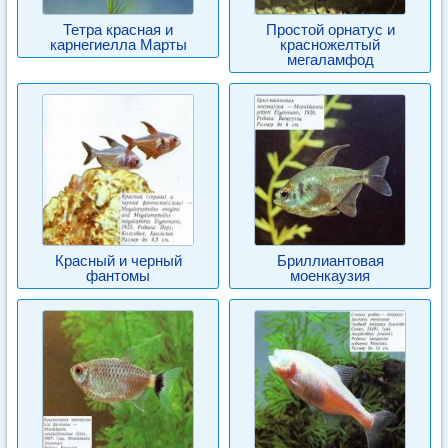
Тетра красная и
Простой орнатус и
карнегиелла Марты
красножелтый
мегаламфод
Красный и черный
Бриллиантовая
фантомы
моенкаузия