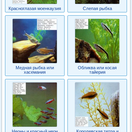
Красноглазая моенкаузия
Слепая рыбка
Медная рыбка или
Обликва или косая
хасемания
тайерия
Неоны и красный неон
Королевская тетра и