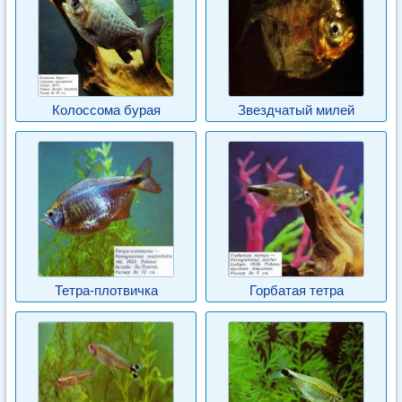
Колоссома бурая
Звездчатый милей
Тетра-плотвичка
Горбатая тетра