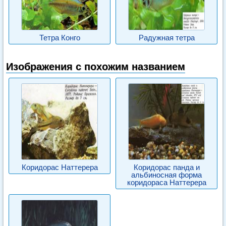
Тетра Конго
Радужная тетра
Изображения с похожим названием
Коридорас Наттерера
Коридорас панда и
альбиносная форма
коридораса Наттерера