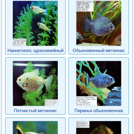
Наннетиопс однолинейный
Обыкновенный метиннис
Пятнистый метиннис
Пиранья обыкновенная