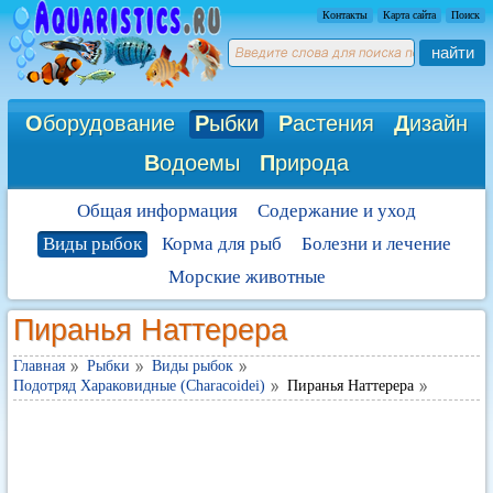
Контакты
Карта сайта
Поиск
найти
О
борудование
Р
ыбки
Р
астения
Д
изайн
В
одоемы
П
рирода
Общая информация
Содержание и уход
Виды рыбок
Корма для рыб
Болезни и лечение
Морские животные
Пиранья Наттерера
Главная
Рыбки
Виды рыбок
Подотряд Хараковидные (Characoidei)
Пиранья Наттерера