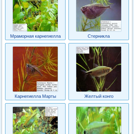
Мраморная карнегиелла
Стерникла
Карнегиелла Марты
Желтый конго