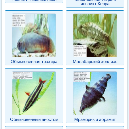
инпаихт Керра
Обыкновенная трахира
Малабарский хонлиас
Обыкновенный аностом
Мраморный абрамит