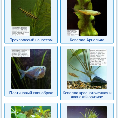
Трсхполосый наностом
Копелла Арнольда
Платиновый клинобрюх
Копелла красноточечная и
яванский оризиас