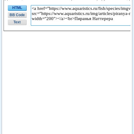
HTML
BB Code
Text