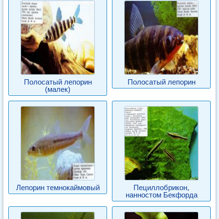
Полосатый лепорин
Полосатый лепорин
(малек)
Лепорин темнокаймовый
Пециллобрикон,
нанностом Бекфорда