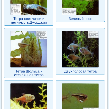
Тетра-светлячок и
Зеленый неон
петителла Джорджии
Тетра Шольца и
Двухполосая тетра
стеклянная тетра