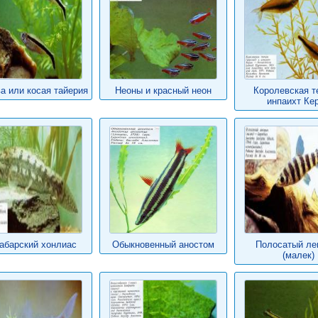
а или косая тайерия
Неоны и красный неон
Королевская т
инпаихт Ке
абарский хонлиас
Обыкновенный аностом
Полосатый ле
(малек)