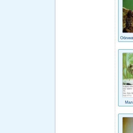
Обликв
Мал