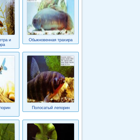
етра и
Обыкновенная трахира
рра
порин
Полосатый лепорин