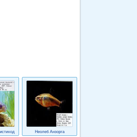
истиход
Неолеб Анзорга