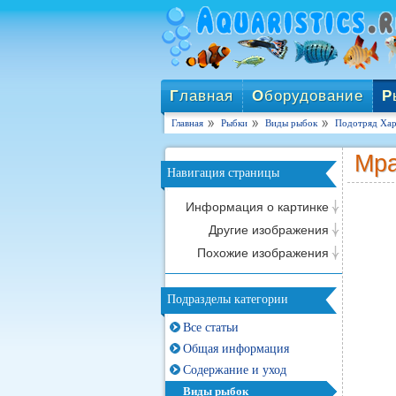
Г
лавная
О
борудование
Р
Главная
Рыбки
Виды рыбок
Подотряд Хар
Мра
Навигация страницы
Информация о картинке
Другие изображения
Похожие изображения
Подразделы категории
Все статьи
Общая информация
Содержание и уход
Виды рыбок