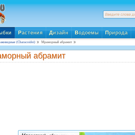
ыбки
Р
астения
Д
изайн
В
одоемы
П
рирода
аковидные (Characoidei)
Мраморный абрамит
морный абрамит