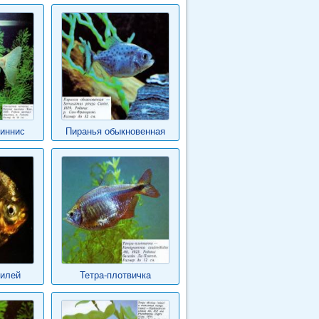
иннис
Пиранья обыкновенная
милей
Тетра-плотвичка