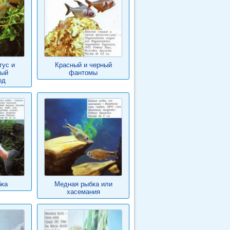
тус и
Красный и черный
тый
фантомы
од
бка
Медная рыбка или
хасемания