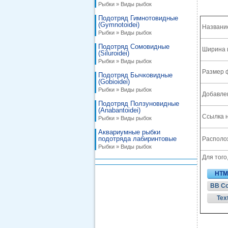
Рыбки » Виды рыбок
Подотряд Гимнотовидные
(Gymnotoidei)
Названи
Рыбки » Виды рыбок
Подотряд Сомовидные
Ширина 
(Siluroidei)
Рыбки » Виды рыбок
Размер 
Подотряд Бычковидные
(Gobioidei)
Рыбки » Виды рыбок
Добавле
Подотряд Ползуновидные
(Anabantoidei)
Ссылка н
Рыбки » Виды рыбок
Аквариумные рыбки
подотряда лабиринтовые
Располож
Рыбки » Виды рыбок
Для того
HTM
BB C
Tex