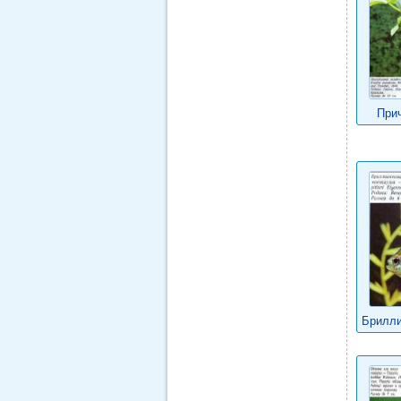
При
Брилли