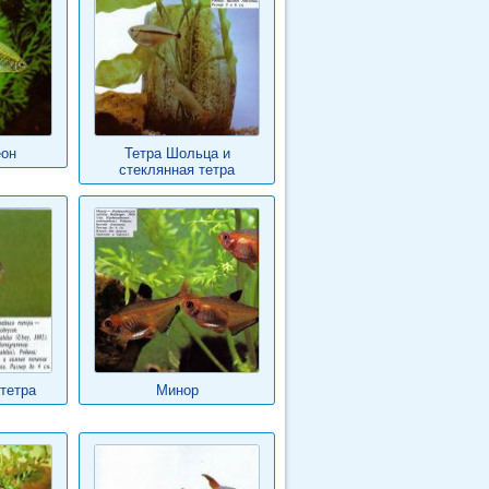
еон
Тетра Шольца и
стеклянная тетра
тетра
Минор