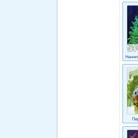
Нанне
Пи