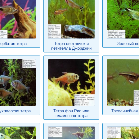
Горбатая тетра
Тетра-светлячок и
Зеленый н
петителла Джорджии
ухполосая тетра
Тетра фон Рио или
Трехлинейная 
пламенная тетра