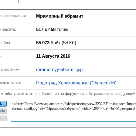
Мраморный абрамит
е изображения:
517 x 458
точек
и высота:
55 073
байт (54 Кб)
файла:
11 Августа 2016
н:
mramornyy-abramit.jpg
а картинку:
Подотряд Хараковидные (Characoidei)
ен в статье:
, чтобы вставить это изображение на форум или сайт, разместите следующий 
L
ode
t