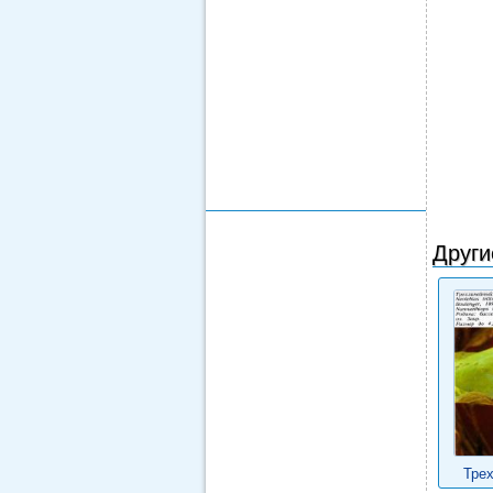
Други
Тре