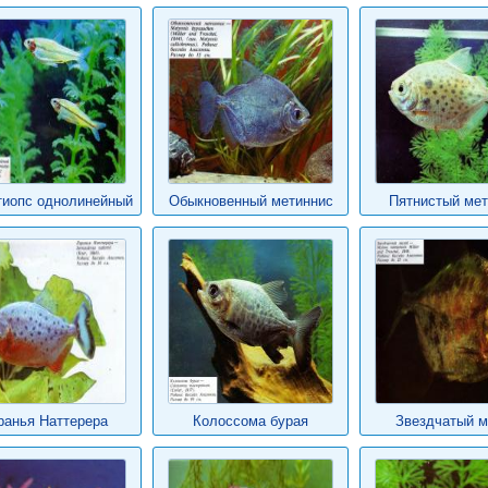
тиопс однолинейный
Обыкновенный метиннис
Пятнистый мет
ранья Наттерера
Колоссома бурая
Звездчатый 