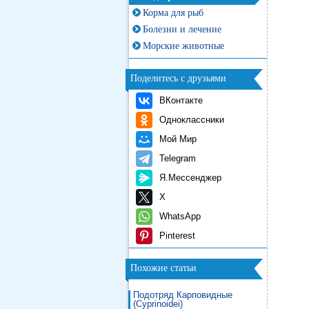
Корма для рыб
Болезни и лечение
Морские животные
Поделитесь с друзьями
ВКонтакте
Одноклассники
Мой Мир
Telegram
Я.Мессенджер
X
WhatsApp
Pinterest
Похожие статьи
Подотряд Карповидные
(Cyprinoidei)