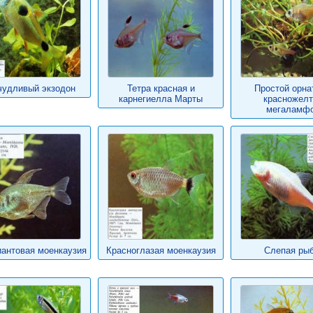
чудливый экзодон
Тетра красная и
Простой орна
карнегиелла Марты
красножел
мегаламф
антовая моенкаузия
Красноглазая моенкаузия
Слепая ры