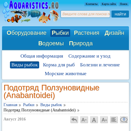
Контакты
Карта сайта
Поиск
найти
О
борудование
Р
ыбки
Р
астения
Д
изайн
В
одоемы
П
рирода
Общая информация
Содержание и уход
Виды рыбок
Корма для рыб
Болезни и лечение
Морские животные
Подотряд Ползуновидные
(Anabantoidei)
Главная
Рыбки
Виды рыбок
Подотряд Ползуновидные (Anabantoidei)
Август 2016
0