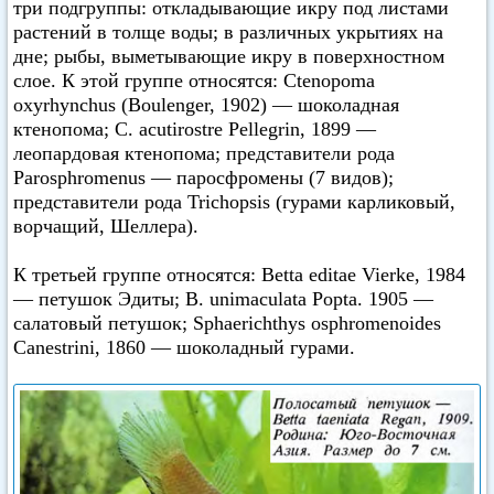
три подгруппы: откладывающие икру под листами
растений в толще воды; в различных укрытиях на
дне; рыбы, выметывающие икру в поверхностном
слое. К этой группе относятся: Ctenopoma
oxyrhynchus (Boulenger, 1902) — шоколадная
ктенопома; С. acutirostre Pellegrin, 1899 —
леопардовая ктенопома; представители рода
Parosphromenus — паросфромены (7 видов);
представители рода Trichopsis (гурами карликовый,
ворчащий, Шеллера).
К третьей группе относятся: Betta editae Vierke, 1984
— петушок Эдиты; В. unimaculata Popta. 1905 —
салатовый петушок; Sphaerichthys osphromenoides
Canestrini, 1860 — шоколадный гурами.