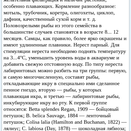
особенно плавающих. Кормление разнообразное:
мотыль, трубочник, коретра, олигохеты, циклоп,
дафния, качественный сухой корм и т. д.
Половозрелыми рыбы из этого семейства в
большинстве случаев становятся в возрасте 8... 12
месяцев. Самцы, как правило, более ярко окрашены и
имеют удлиненные плавники. Нерест парный. Для
стимуляции нереста необходимо поднять температуру
на 3...4°С, уменьшить уровень воды в аквариуме и
добавить свежую отстоянную воду. По типу нереста
лабиринтовых можно разбить на три группы: первую,
и самую многочисленную, составят рыбы,
откладывающие икру в специально ими сделанное
пенное гнездо, вторую — рыбы, у которых
плавающая икра, и третью — лабиринтовые рыбы,
инкубирующие икру во рту. К первой группе
относятся: Betta splendes Regan, 1909 — бойцовый
петушок; В. belica Sauvage, 1884 — ленточный
петушок; Colisa lalia (Hamilton and Buchanan, 1822) —
лялиус; С. labiosa (Day, 1878) — шоколадная лябиоза;