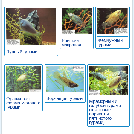
Жемчужный
Райский
гурами
макропод
Лунный гурами
Ворчащий гурами
Оранжевая
Мраморный и
форма медового
голубой гурами
гурами
(цветовые
варианты
пятнистого
гурами)