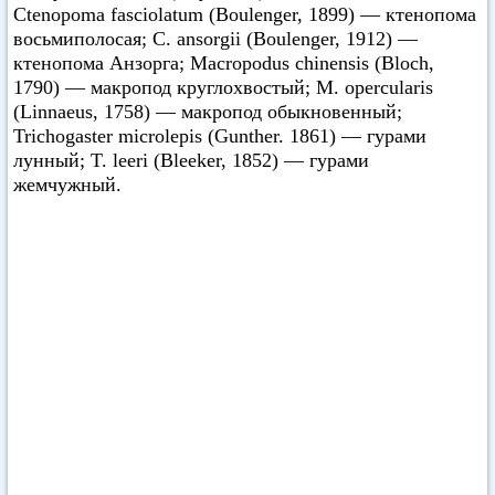
Ctenopoma fasciolatum (Boulenger, 1899) — ктенопома
восьмиполосая; C. ansorgii (Boulenger, 1912) —
ктенопома Анзорга; Macropodus chinensis (Bloch,
1790) — макропод круглохвостый; M. opercularis
(Linnaeus, 1758) — макропод обыкновенный;
Trichogaster microlepis (Gunther. 1861) — гурами
лунный; T. leeri (Bleeker, 1852) — гурами
жемчужный.