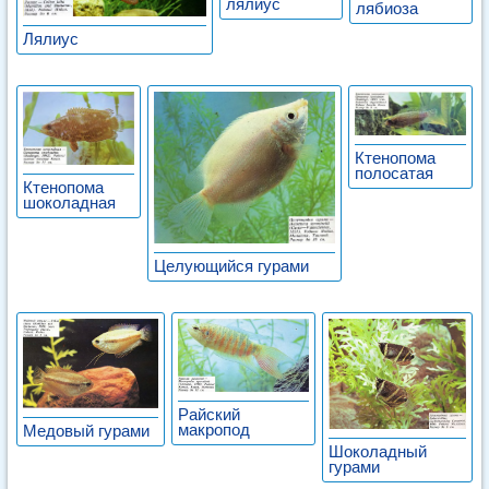
лялиус
лябиоза
Лялиус
Ктенопома
полосатая
Ктенопома
шоколадная
Целующийся гурами
Райский
макропод
Медовый гурами
Шоколадный
гурами