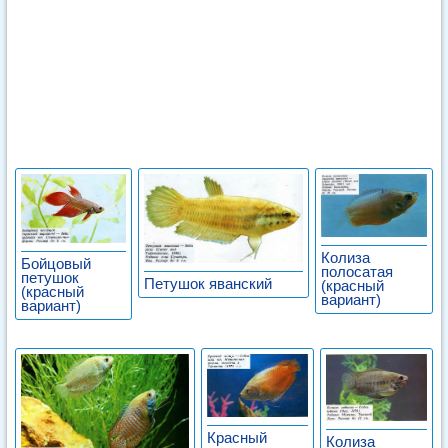
Колиза
Бойцовый
полосатая
петушок
Петушок яванский
(красный
(красный
вариант)
вариант)
Красный
Колиза