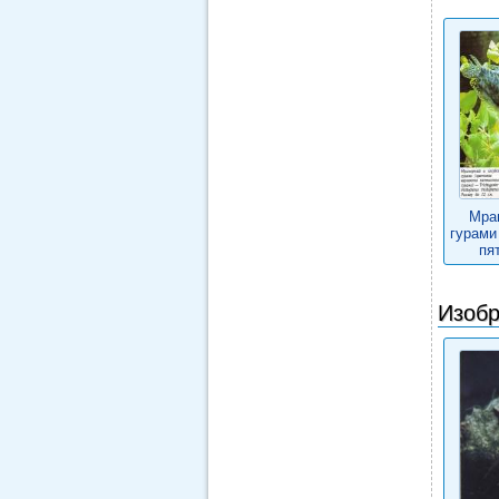
Мра
гурами
пя
Изобр