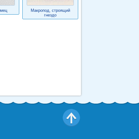
амец
Макропод, строящий
гнездо