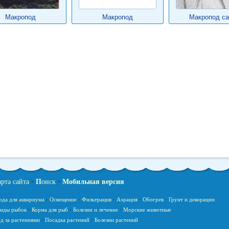
Макропод
Макропод
Макропод с
арта сайта
•
П
оиск
•
Мобильная версия
ода для аквариума
·
Освещение
·
Фильтрация
·
Аэрация
·
Обогрев
·
Грунт и декорации
иды рыбок
·
Корма для рыб
·
Болезни и лечение
·
Морские животные
д за растениями
·
Посадка растений
·
Болезни растений