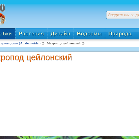
ыбки
Р
астения
Д
изайн
В
одоемы
П
рирода
зуновидные (Anabantoidei)
Макропод цейлонский
ропод цейлонский