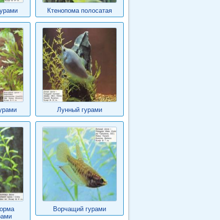
урами
Ктенопома полосатая
урами
Лунный гурами
орма
Ворчащий гурами
рами