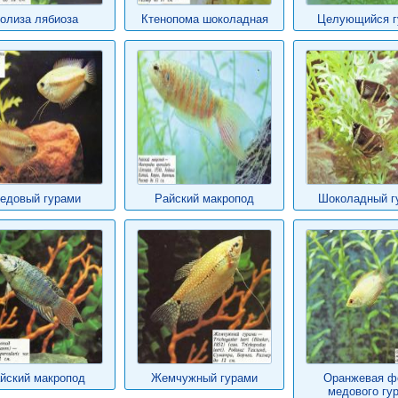
олиза лябиоза
Ктенопома шоколадная
Целующийся г
едовый гурами
Райский макропод
Шоколадный г
йский макропод
Жемчужный гурами
Оранжевая ф
медового гу