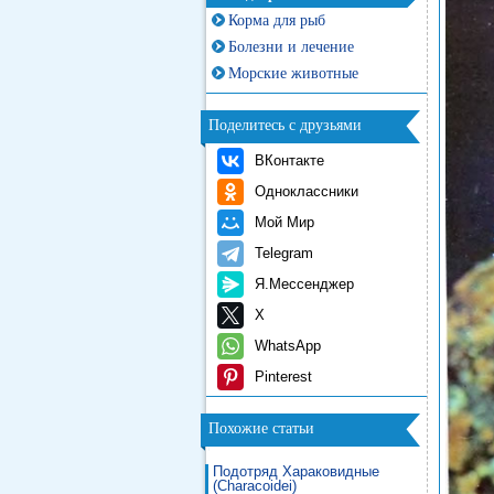
Корма для рыб
Болезни и лечение
Морские животные
Поделитесь с друзьями
ВКонтакте
Одноклассники
Мой Мир
Telegram
Я.Мессенджер
X
WhatsApp
Pinterest
Похожие статьи
Подотряд Хараковидные
(Characoidei)