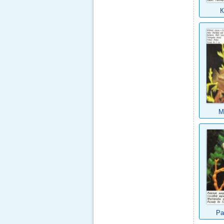
К
М
Ра