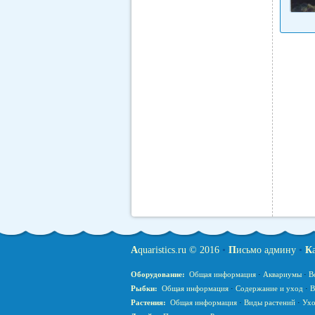
A
quaristics.ru © 2016
•
П
исьмо админу
•
К
Оборудование:
Общая информация
·
Аквариумы
·
В
Рыбки:
Общая информация
·
Содержание и уход
·
В
Растения:
Общая информация
·
Виды растений
·
Ухо