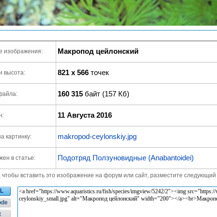
Макропод цейлонский
е изображения:
821 x 566
точек
и высота:
160 315
байт (157 Кб)
файла:
11 Августа 2016
н:
makropod-ceylonskiy.jpg
а картинку:
Подотряд Ползуновидные (Anabantoidei)
ен в статье:
, чтобы вставить это изображение на форум или сайт, разместите следующий 
L
ode
t