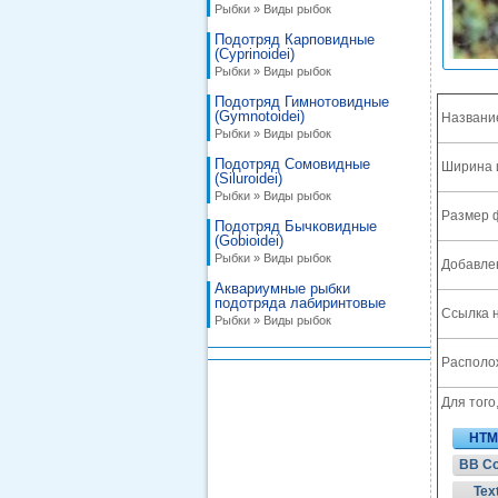
Рыбки » Виды рыбок
Подотряд Карповидные
(Cyprinoidei)
Рыбки » Виды рыбок
Подотряд Гимнотовидные
(Gymnotoidei)
Названи
Рыбки » Виды рыбок
Подотряд Сомовидные
Ширина 
(Siluroidei)
Рыбки » Виды рыбок
Размер 
Подотряд Бычковидные
(Gobioidei)
Рыбки » Виды рыбок
Добавле
Аквариумные рыбки
подотряда лабиринтовые
Ссылка н
Рыбки » Виды рыбок
Располож
Для того
HTM
BB C
Tex