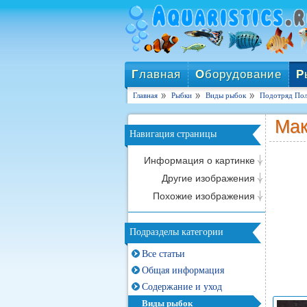
Г
лавная
О
борудование
Р
Главная
Рыбки
Виды рыбок
Подотряд Пол
Мак
Навигация страницы
Информация о картинке
Другие изображения
Похожие изображения
Подразделы категории
Все статьи
Общая информация
Содержание и уход
Виды рыбок