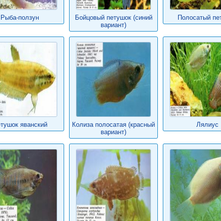
Рыба-ползун
Бойцовый петушок (синий
Полосатый пе
вариант)
тушок яванский
Колиза полосатая (красный
Лялиус
вариант)