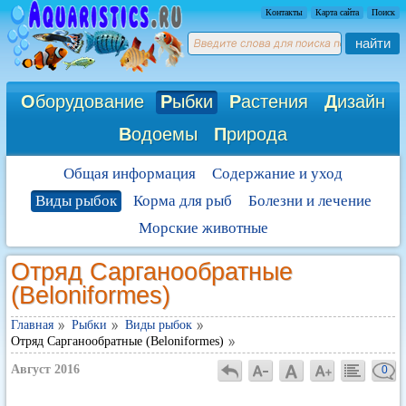
Контакты
Карта сайта
Поиск
найти
О
борудование
Р
ыбки
Р
астения
Д
изайн
В
одоемы
П
рирода
Общая информация
Содержание и уход
Виды рыбок
Корма для рыб
Болезни и лечение
Морские животные
Отряд Сарганообратные
(Beloniformes)
Главная
Рыбки
Виды рыбок
Отряд Сарганообратные (Beloniformes)
Август 2016
0