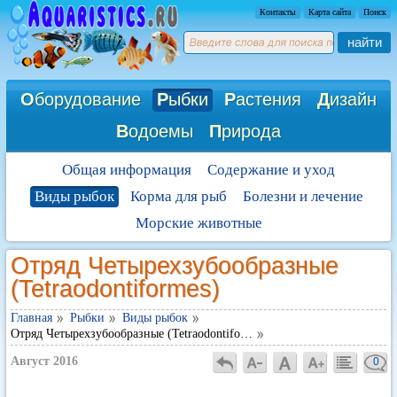
Контакты
Карта сайта
Поиск
найти
О
борудование
Р
ыбки
Р
астения
Д
изайн
В
одоемы
П
рирода
Общая информация
Содержание и уход
Виды рыбок
Корма для рыб
Болезни и лечение
Морские животные
Отряд Четырехзубообразные
(Tetraodontiformes)
Главная
Рыбки
Виды рыбок
Отряд Четырехзубообразные (Tetraodontifo…
Август 2016
0