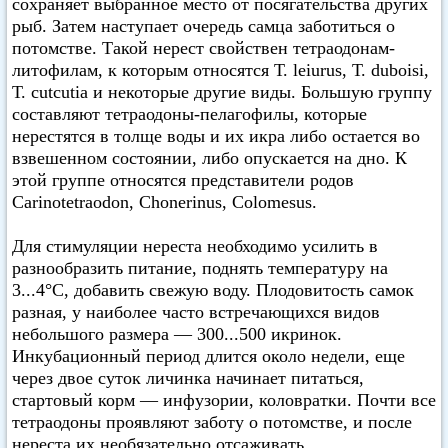
сохраняет выбранное место от посягательства других
рыб. Затем наступает очередь самца заботиться о
потомстве. Такой нерест свойствен тетраодонам-
литофилам, к которым относятся Т. leiurus, Т. duboisi,
Т. cutcutia и некоторые другие виды. Большую группу
составляют тетраодоны-пелагофилы, которые
нерестятся в толще воды и их икра либо остается во
взвешенном состоянии, либо опускается на дно. К
этой группе относятся представители родов
Carinotetraodon, Chonerinus, Colomesus.
Для стимуляции нереста необходимо усилить в
разнообразить питание, поднять температуру на
3...4°С, добавить свежую воду. Плодовитость самок
разная, у наиболее часто встречающихся видов
небольшого размера — 300...500 икринок.
Инкубационный период длится около недели, еще
через двое суток личинка начинает питаться,
стартовый корм — инфузории, коловратки. Почти все
тетраодоны проявляют заботу о потомстве, и после
нереста их необязательно отсаживать.